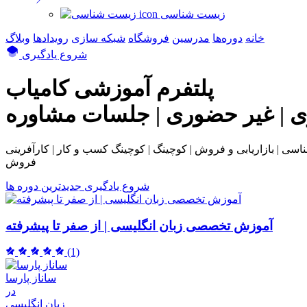
زیست شناسی
خانه
دوره‌ها
مدرسین
فروشگاه
شبکه سازی
رویداد‌ها
وبلاگ
شروع یادگیری
پلتفرم آموزشی
کامیاب
ی | غیر حضوری | جلسات مشاوره
بی و فروش | کوچینگ | کوچینگ کسب و کار | کارآفرینی | NLP | همکاری در
فروش
شروع یادگیری
جدیدترین دوره ها
آموزش تخصصی زبان انگلیسی | از صفر تا پیشرفته
(1)
ساناز پارسا
در
زبان انگلیسی