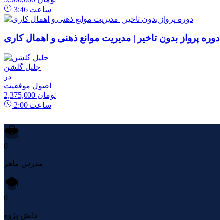
ساعت
3:46
دوره پرواز بدون تاخیر | مدیریت موانع ذهنی و اهمال کاری
جلیل گلشن
در
اصول موفقیت
2,375,000 تومان
ساعت
2:00
0
مدرس ماهر
0
دانش پژوه