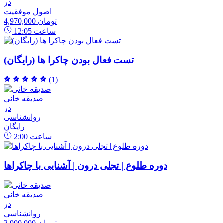
در
اصول موفقیت
4,970,000 تومان
ساعت
12:05
تست فعال بودن چاکرا ها (رایگان)
(1)
صدیقه خانی
در
روانشناسی
رایگان
ساعت
2:00
دوره طلوع | تجلی درون | آشنایی با چاکراها
صدیقه خانی
در
روانشناسی
3,900,000 تومان