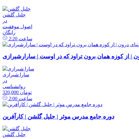
جلیل گلشن
در
اصول موفقیت
رایگان
ساعت
2:20
رون | از کوزه همان برون تراود که در اوست | سارارشیرازی
سارا شیرازی
در
روانشناسی
320,000 تومان
ساعت
2:00
دوره جامع مدرس موثر | جلیل گلشن | کارآفرین
جلیل گلشن