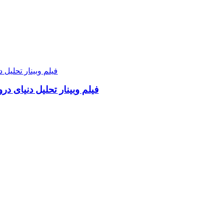
فیلم وبینار تحلیل دنیای د