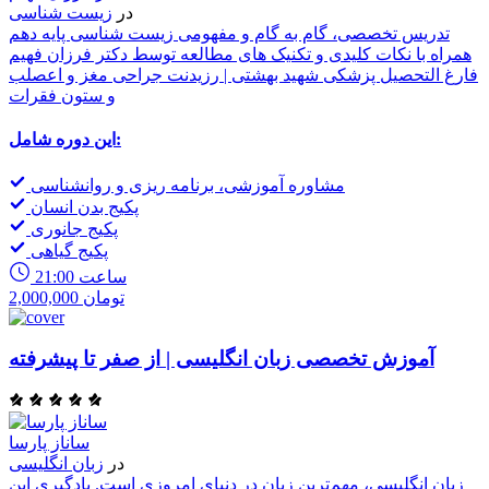
در
زیست شناسی
تدریس تخصصی، گام به گام و مفهومی زیست شناسی پایه دهم
همراه با نکات کلیدی و تکنیک های مطالعه توسط دکتر فرزان فهیم
فارغ التحصیل پزشکی شهید بهشتی | رزیدنت جراحی مغز و اعصلب
و ستون فقرات
این دوره شامل:
مشاوره آموزشی، برنامه ریزی و روانشناسی
پکیج بدن انسان
پکیج جانوری
پکیج گیاهی
21:00 ساعت
2,000,000 تومان
آموزش تخصصی زبان انگلیسی | از صفر تا پیشرفته
ساناز پارسا
در
زبان انگلیسی
زبان انگلیسی، مهم‌ترین زبان در دنیای امروزی است. یادگیری این