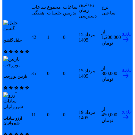
زودترین
نرخ
ساعات
مجموع
ساعات
زمان
ساعتی
تدریس
جلسات
هفتگی
دسترسی
از
رزرو
15 مرداد
42
1
0
1,200,000
1405
جلیل گلشن
تومان
از
رزرو
15 مرداد
35
0
0
300,000
1405
نازنین پوررجب
تومان
از
رزرو
19 مرداد
11
0
0
450,000
1405
آرزو سادات
تومان
شیروانیان