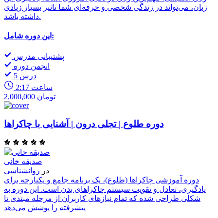
زبان، می‌تواند در زندگی شخصی و حرفه‌ای شما تاثیر بسیار زیادی
داشته باشد.
این دوره شامل:
پشتیبانی مدرس
انجمن دوره
5 درس
2:17 ساعت
2,000,000 تومان
دوره طلوع | تجلی درون | آشنایی با چاکراها
صدیقه خانی
در
روانشناسی
دوره آموزشی چاکراها (طلوع)، یک برنامه جامع و یکپارچه برای
یادگیری، تعادل و تقویت سیستم چاکراهای بدن است. این دوره به
شکلی طراحی شده که تمام نیازهای کاربران از مرحله مبتدی تا
پیشرفته را پوشش می‌دهد