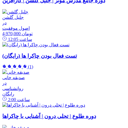
دوره جامع مدرس موثر | جلیل گلشن | کارآفرین
جلیل گلشن
در
اصول موفقیت
4,970,000 تومان
ساعت
12:05
تست فعال بودن چاکرا ها (رایگان)
(1)
صدیقه خانی
در
روانشناسی
رایگان
ساعت
2:00
دوره طلوع | تجلی درون | آشنایی با چاکراها