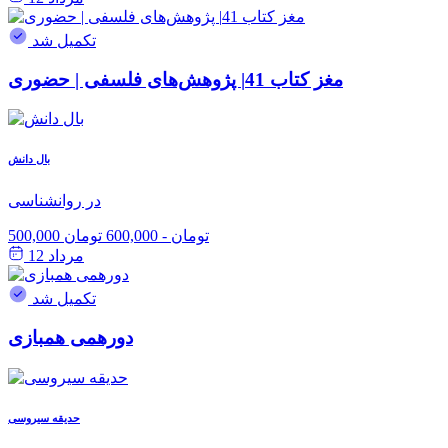
تکمیل شد
مغز کتاب 41| پژوهش‌های فلسفی | حضوری
بال دانش
در روانشناسی
500,000 تومان
-
600,000 تومان
مرداد 12
تکمیل شد
دورهمی همبازی
حدیقه سیروسی