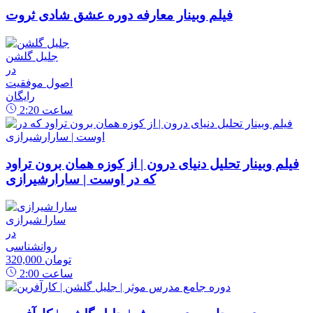
فیلم وبینار معارفه دوره عشق شادی ثروت
جلیل گلشن
در
اصول موفقیت
رایگان
ساعت
2:20
فیلم وبینار تحلیل دنیای درون | از کوزه همان برون تراود
که در اوست | سارارشیرازی
سارا شیرازی
در
روانشناسی
320,000 تومان
ساعت
2:00