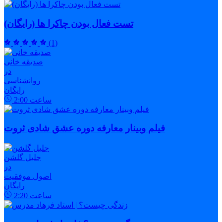
تست فعال بودن چاکرا ها (رایگان)
(1)
صدیقه خانی
در
روانشناسی
رایگان
ساعت
2:00
فیلم وبینار معارفه دوره عشق شادی ثروت
جلیل گلشن
در
اصول موفقیت
رایگان
ساعت
2:20