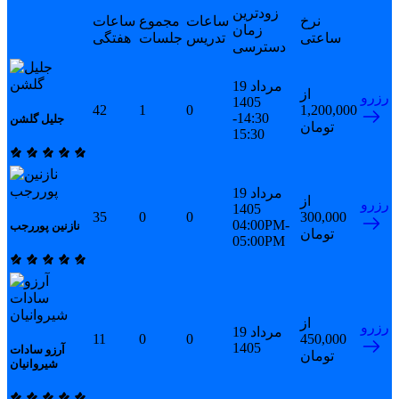
زودترین
نرخ
ساعات
مجموع
ساعات
زمان
ساعتی
تدریس
جلسات
هفتگی
دسترسی
19 مرداد
از
رزرو
1405
42
1
0
1,200,000
14:30-
جلیل گلشن
تومان
15:30
19 مرداد
از
رزرو
1405
35
0
0
300,000
04:00PM-
نازنین پوررجب
تومان
05:00PM
از
رزرو
19 مرداد
11
0
0
450,000
1405
آرزو سادات
تومان
شیروانیان