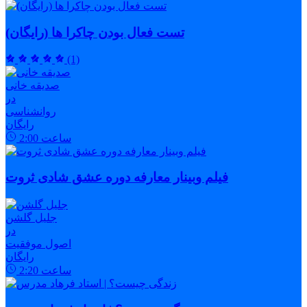
تست فعال بودن چاکرا ها (رایگان)
(1)
صدیقه خانی
در
روانشناسی
رایگان
ساعت
2:00
فیلم وبینار معارفه دوره عشق شادی ثروت
جلیل گلشن
در
اصول موفقیت
رایگان
ساعت
2:20