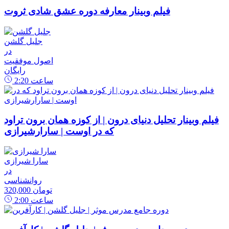
فیلم وبینار معارفه دوره عشق شادی ثروت
جلیل گلشن
در
اصول موفقیت
رایگان
ساعت
2:20
فیلم وبینار تحلیل دنیای درون | از کوزه همان برون تراود
که در اوست | سارارشیرازی
سارا شیرازی
در
روانشناسی
320,000 تومان
ساعت
2:00