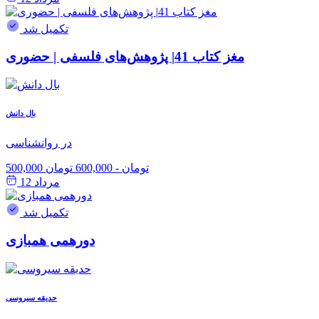
تکمیل شد
مغز کتاب 41| پژوهش‌های فلسفی | حضوری
بال دانش
در روانشناسی
500,000 تومان
-
600,000 تومان
مرداد 12
تکمیل شد
دورهمی همبازی
حدیقه سیروسی