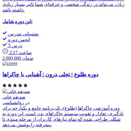
زبان، می‌تواند در زندگی شخصی و حرفه‌ای شما تاثیر بسیار زیادی
داشته باشد.
این دوره شامل:
پشتیبانی مدرس
انجمن دوره
5 درس
2:17 ساعت
2,000,000 تومان
دوره طلوع | تجلی درون | آشنایی با چاکراها
صدیقه خانی
در
روانشناسی
دوره آموزشی چاکراها (طلوع)، یک برنامه جامع و یکپارچه برای
یادگیری، تعادل و تقویت سیستم چاکراهای بدن است. این دوره به
شکلی طراحی شده که تمام نیازهای کاربران از مرحله مبتدی تا
پیشرفته را پوشش می‌دهد