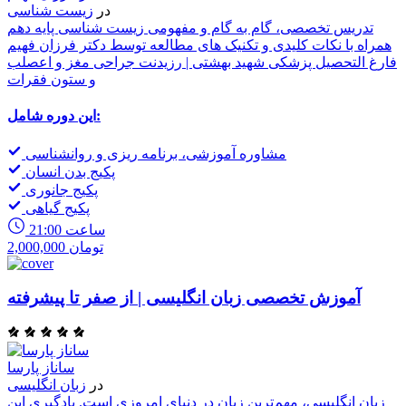
در
زیست شناسی
تدریس تخصصی، گام به گام و مفهومی زیست شناسی پایه دهم
همراه با نکات کلیدی و تکنیک های مطالعه توسط دکتر فرزان فهیم
فارغ التحصیل پزشکی شهید بهشتی | رزیدنت جراحی مغز و اعصلب
و ستون فقرات
این دوره شامل:
مشاوره آموزشی، برنامه ریزی و روانشناسی
پکیج بدن انسان
پکیج جانوری
پکیج گیاهی
21:00 ساعت
2,000,000 تومان
آموزش تخصصی زبان انگلیسی | از صفر تا پیشرفته
ساناز پارسا
در
زبان انگلیسی
زبان انگلیسی، مهم‌ترین زبان در دنیای امروزی است. یادگیری این