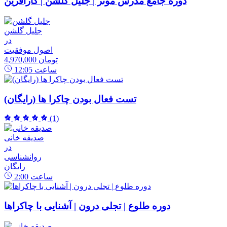
دوره جامع مدرس موثر | جلیل گلشن | کارآفرین
جلیل گلشن
در
اصول موفقیت
4,970,000 تومان
ساعت
12:05
تست فعال بودن چاکرا ها (رایگان)
(1)
صدیقه خانی
در
روانشناسی
رایگان
ساعت
2:00
دوره طلوع | تجلی درون | آشنایی با چاکراها