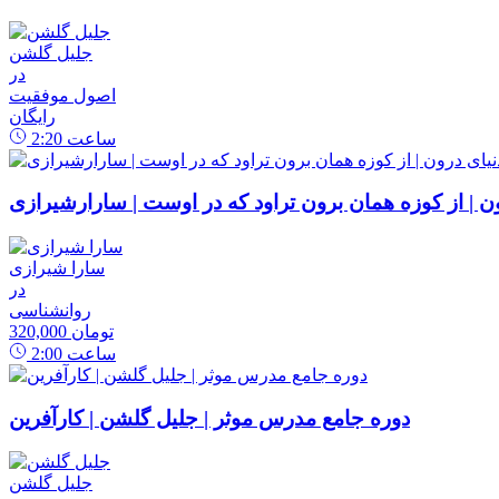
جلیل گلشن
در
اصول موفقیت
رایگان
ساعت
2:20
رون | از کوزه همان برون تراود که در اوست | سارارشیرازی
سارا شیرازی
در
روانشناسی
320,000 تومان
ساعت
2:00
دوره جامع مدرس موثر | جلیل گلشن | کارآفرین
جلیل گلشن