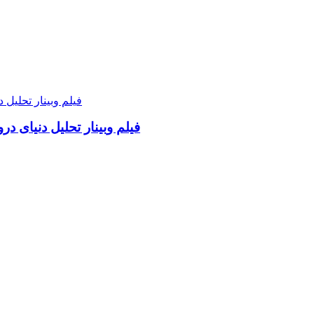
فیلم وبینار تحلیل دنیای د