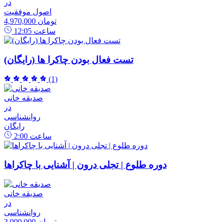
در
اصول موفقیت
4,970,000 تومان
ساعت
12:05
تست فعال بودن چاکرا ها (رایگان)
(1)
صدیقه خانی
در
روانشناسی
رایگان
ساعت
2:00
دوره طلوع | تجلی درون | آشنایی با چاکراها
صدیقه خانی
در
روانشناسی
3,900,000 تومان