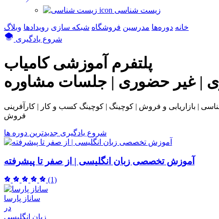
زیست شناسی
خانه
دوره‌ها
مدرسین
فروشگاه
شبکه سازی
رویداد‌ها
وبلاگ
شروع یادگیری
پلتفرم آموزشی
کامیاب
ی | غیر حضوری | جلسات مشاوره
بی و فروش | کوچینگ | کوچینگ کسب و کار | کارآفرینی | NLP | همکاری در
فروش
شروع یادگیری
جدیدترین دوره ها
آموزش تخصصی زبان انگلیسی | از صفر تا پیشرفته
(1)
ساناز پارسا
در
زبان انگلیسی