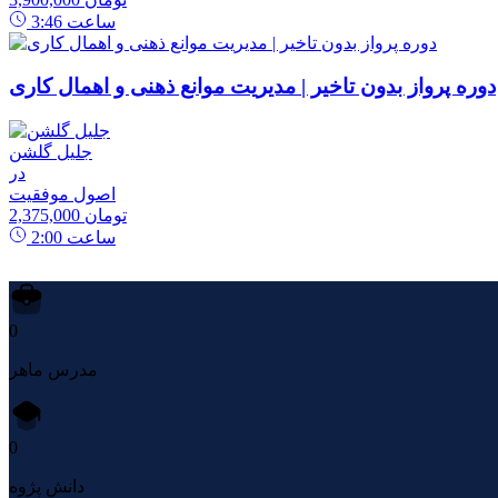
ساعت
3:46
دوره پرواز بدون تاخیر | مدیریت موانع ذهنی و اهمال کاری
جلیل گلشن
در
اصول موفقیت
2,375,000 تومان
ساعت
2:00
0
مدرس ماهر
0
دانش پژوه