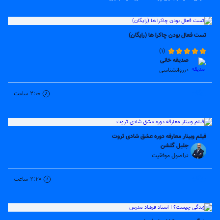
تست فعال بودن چاکرا ها (رایگان)
(1)
صدیقه خانی
روانشناسی
در
رایگان
2:00
ساعت
فیلم وبینار معارفه دوره عشق شادی ثروت
جلیل گلشن
اصول موفقیت
در
رایگان
2:20
ساعت