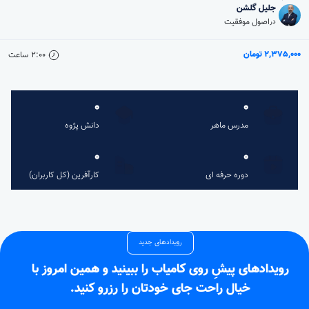
جلیل گلشن
اصول موفقیت
در
2,375,000 تومان
2:00
ساعت
0
0
مدرس ماهر
دانش پژوه
0
0
دوره حرفه ای
کارآفرین (کل کاربران)
رویدادهای جدید
رویدادهای پیشِ روی کامیاب را ببینید و همین امروز با
خیال راحت جای خودتان را رزرو کنید.