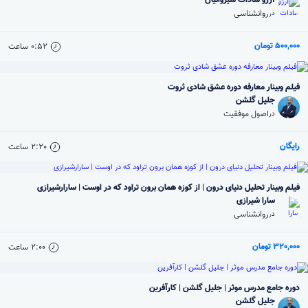
آرزو سادات شیروانیان
روانشناسی
در
500,000 تومان
0:52
ساعت
فیلم وبینار معارفه دوره عشق شادی ثروت
جلیل گلشن
اصول موفقیت
در
رایگان
2:20
ساعت
فیلم وبینار تحلیل دنیای درون | از کوزه همان برون تراود که در اوست | سارارشیرازی
سارا شیرازی
روانشناسی
در
320,000 تومان
2:00
ساعت
دوره جامع مدرس موثر | جلیل گلشن | کارآفرین
جلیل گلشن