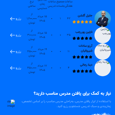
ساعات
مجموع
ساعات
نرخ
زمان
هفتگی
جلسات
تدریس
ساعتی
دسترسی
از
جلیل گلشن
15 مرداد
رزرو
1,200,000
0
1
42
1405
تومان
از
نازنین پوررجب
15 مرداد
رزرو
300,000
0
0
35
1405
تومان
آرزو سادات
از
19 مرداد
شیروانیان
رزرو
450,000
0
0
11
1405
تومان
از
دینا رجالی
17 مرداد
رزرو
450,000
0
0
4
1405
تومان
نیاز به کمک برای یافتن مدرس مناسب دارید؟
با استفاده از ابزار یافتن مدرس، به‌راحتی مدرس مناسب را بر اساس تخصص،
زمان‌بندی و سبک تدریس جستجو و رزرو کنید.
یافتن مدرس