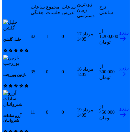
زودترین
نرخ
ساعات
مجموع
ساعات
زمان
ساعتی
تدریس
جلسات
هفتگی
دسترسی
از
رزرو
17 مرداد
42
1
0
1,200,000
1405
جلیل گلشن
تومان
از
رزرو
16 مرداد
35
0
0
300,000
1405
نازنین پوررجب
تومان
از
رزرو
19 مرداد
11
0
0
450,000
1405
آرزو سادات
تومان
شیروانیان