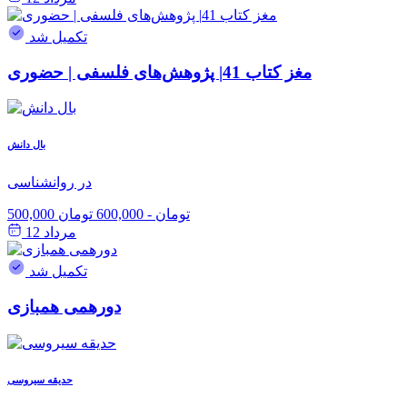
تکمیل شد
مغز کتاب 41| پژوهش‌های فلسفی | حضوری
بال دانش
در روانشناسی
500,000 تومان
-
600,000 تومان
مرداد 12
تکمیل شد
دورهمی همبازی
حدیقه سیروسی