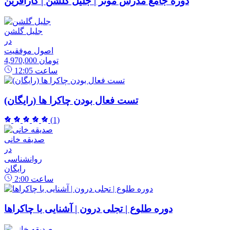
دوره جامع مدرس موثر | جلیل گلشن | کارآفرین
جلیل گلشن
در
اصول موفقیت
4,970,000 تومان
ساعت
12:05
تست فعال بودن چاکرا ها (رایگان)
(1)
صدیقه خانی
در
روانشناسی
رایگان
ساعت
2:00
دوره طلوع | تجلی درون | آشنایی با چاکراها