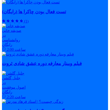
تست فعال بودن چاکرا ها (رایگان)
(1)
صدیقه خانی
در
روانشناسی
رایگان
ساعت
2:00
فیلم وبینار معارفه دوره عشق شادی ثروت
جلیل گلشن
در
اصول موفقیت
رایگان
ساعت
2:20