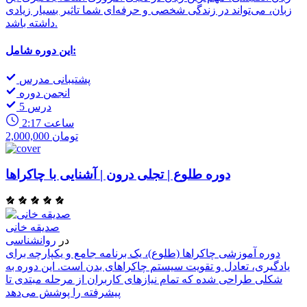
زبان، می‌تواند در زندگی شخصی و حرفه‌ای شما تاثیر بسیار زیادی
داشته باشد.
این دوره شامل:
پشتیبانی مدرس
انجمن دوره
5 درس
2:17 ساعت
2,000,000 تومان
دوره طلوع | تجلی درون | آشنایی با چاکراها
صدیقه خانی
در
روانشناسی
دوره آموزشی چاکراها (طلوع)، یک برنامه جامع و یکپارچه برای
یادگیری، تعادل و تقویت سیستم چاکراهای بدن است. این دوره به
شکلی طراحی شده که تمام نیازهای کاربران از مرحله مبتدی تا
پیشرفته را پوشش می‌دهد