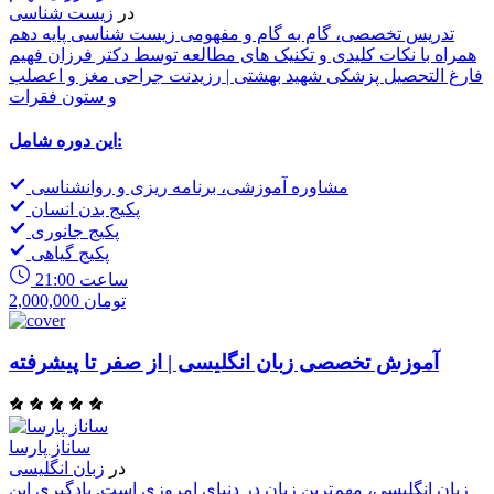
در
زیست شناسی
تدریس تخصصی، گام به گام و مفهومی زیست شناسی پایه دهم
همراه با نکات کلیدی و تکنیک های مطالعه توسط دکتر فرزان فهیم
فارغ التحصیل پزشکی شهید بهشتی | رزیدنت جراحی مغز و اعصلب
و ستون فقرات
این دوره شامل:
مشاوره آموزشی، برنامه ریزی و روانشناسی
پکیج بدن انسان
پکیج جانوری
پکیج گیاهی
21:00 ساعت
2,000,000 تومان
آموزش تخصصی زبان انگلیسی | از صفر تا پیشرفته
ساناز پارسا
در
زبان انگلیسی
زبان انگلیسی، مهم‌ترین زبان در دنیای امروزی است. یادگیری این