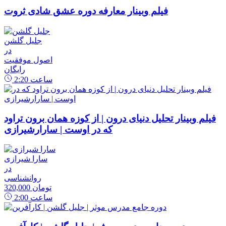
فیلم وبینار معارفه دوره عشق شادی ثروت
جلیل گلشن
در
اصول موفقیت
رایگان
ساعت
2:20
فیلم وبینار تحلیل دنیای درون | از کوزه همان برون تراود
که در اوست | سارارشیرازی
سارا شیرازی
در
روانشناسی
320,000 تومان
ساعت
2:00