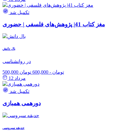
تکمیل شد
مغز کتاب 41| پژوهش‌های فلسفی | حضوری
بال دانش
در روانشناسی
500,000 تومان
-
600,000 تومان
مرداد 12
تکمیل شد
دورهمی همبازی
حدیقه سیروسی