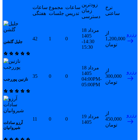
زودترین
نرخ
ساعات
مجموع
ساعات
زمان
ساعتی
تدریس
جلسات
هفتگی
دسترسی
18 مرداد
از
رزرو
1405
42
1
0
1,200,000
14:30-
جلیل گلشن
تومان
15:30
18 مرداد
از
رزرو
1405
35
0
0
300,000
04:00PM-
نازنین پوررجب
تومان
05:00PM
از
رزرو
19 مرداد
11
0
0
450,000
1405
آرزو سادات
تومان
شیروانیان