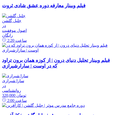
فیلم وبینار معارفه دوره عشق شادی ثروت
جلیل گلشن
در
اصول موفقیت
رایگان
ساعت
2:20
فیلم وبینار تحلیل دنیای درون | از کوزه همان برون تراود
که در اوست | سارارشیرازی
سارا شیرازی
در
روانشناسی
320,000 تومان
ساعت
2:00