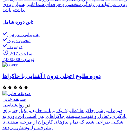
زبان، می‌تواند در زندگی شخصی و حرفه‌ای شما تاثیر بسیار زیادی
داشته باشد.
این دوره شامل:
پشتیبانی مدرس
انجمن دوره
5 درس
2:17 ساعت
2,000,000 تومان
دوره طلوع | تجلی درون | آشنایی با چاکراها
صدیقه خانی
در
روانشناسی
دوره آموزشی چاکراها (طلوع)، یک برنامه جامع و یکپارچه برای
یادگیری، تعادل و تقویت سیستم چاکراهای بدن است. این دوره به
شکلی طراحی شده که تمام نیازهای کاربران از مرحله مبتدی تا
پیشرفته را پوشش می‌دهد