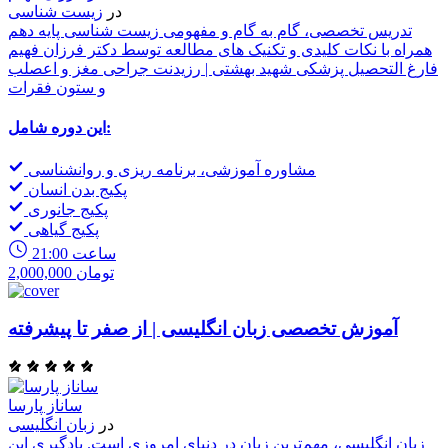
در
زیست شناسی
تدریس تخصصی، گام به گام و مفهومی زیست شناسی پایه دهم
همراه با نکات کلیدی و تکنیک های مطالعه توسط دکتر فرزان فهیم
فارغ التحصیل پزشکی شهید بهشتی | رزیدنت جراحی مغز و اعصلب
و ستون فقرات
این دوره شامل:
مشاوره آموزشی، برنامه ریزی و روانشناسی
پکیج بدن انسان
پکیج جانوری
پکیج گیاهی
21:00 ساعت
2,000,000 تومان
آموزش تخصصی زبان انگلیسی | از صفر تا پیشرفته
ساناز پارسا
در
زبان انگلیسی
زبان انگلیسی، مهم‌ترین زبان در دنیای امروزی است. یادگیری این