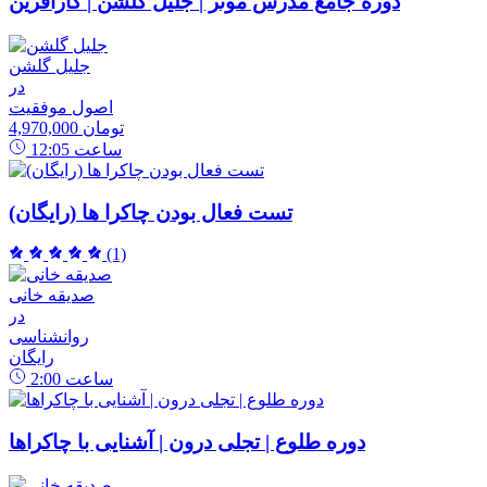
دوره جامع مدرس موثر | جلیل گلشن | کارآفرین
جلیل گلشن
در
اصول موفقیت
4,970,000 تومان
ساعت
12:05
تست فعال بودن چاکرا ها (رایگان)
(1)
صدیقه خانی
در
روانشناسی
رایگان
ساعت
2:00
دوره طلوع | تجلی درون | آشنایی با چاکراها