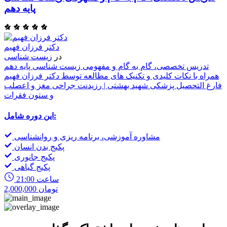
پایه دهم
ا
ی
دکتر فرزان فهیم
ن
در
زیست شناسی
ی
تدریس تخصصی، گام به گام و مفهومی زیست شناسی پایه دهم
همراه با نکات کلیدی و تکنیک های مطالعه توسط دکتر فرزان فهیم
فارغ التحصیل پزشکی شهید بهشتی | رزیدنت جراحی مغز و اعصلب
و ستون فقرات
این دوره شامل:
مشاوره آموزشی، برنامه ریزی و روانشناسی
پکیج بدن انسان
پکیج جانوری
پکیج گیاهی
21:00 ساعت
2,000,000 تومان