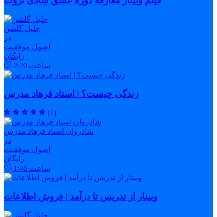
فیلم وبینار معارفه دوره عشق شادی ثروت
جلیل گلشن
در
اصول موفقیت
رایگان
ساعت
2:20
زندگی چیست؟ | استاد فرهاد مدرس
(1)
شادروان استاد فرهاد مدرس
در
اصول موفقیت
رایگان
ساعت
1:46
وبینار از تدریس تا درآمد | فروش اطلاعات