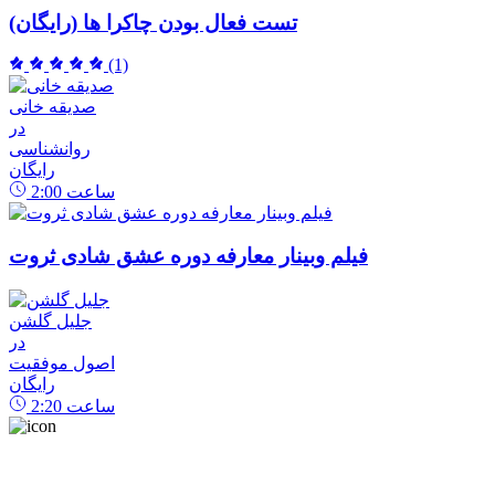
تست فعال بودن چاکرا ها (رایگان)
(1)
صدیقه خانی
در
روانشناسی
رایگان
ساعت
2:00
فیلم وبینار معارفه دوره عشق شادی ثروت
جلیل گلشن
در
اصول موفقیت
رایگان
ساعت
2:20