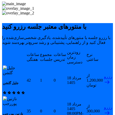
با منتورهای معتبر جلسه رزرو کنید
با رزرو جلسه با منتورهای تأییدشده، یادگیری شخصی‌سازی‌شده را
فعال کنید و از راهنمایی، پشتیبانی و رشد سریع‌تر بهره‌مند شوید
زودترین
نرخ
ساعات
مجموع
ساعات
زمان
ساعتی
تدریس
جلسات
هفتگی
دسترسی
از
رزرو
18 مرداد
42
1
0
1,200,000
1405
جلیل گلشن
تومان
18 مرداد
از
رزرو
1405
35
0
0
300,000
08:00PM-
نازنین پوررجب