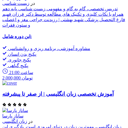
در
زیست شناسی
تدریس تخصصی، گام به گام و مفهومی زیست شناسی پایه دهم
همراه با نکات کلیدی و تکنیک های مطالعه توسط دکتر فرزان فهیم
فارغ التحصیل پزشکی شهید بهشتی | رزیدنت جراحی مغز و اعصلب
و ستون فقرات
این دوره شامل:
مشاوره آموزشی، برنامه ریزی و روانشناسی
پکیج بدن انسان
پکیج جانوری
پکیج گیاهی
21:00 ساعت
2,000,000 تومان
آموزش تخصصی زبان انگلیسی | از صفر تا پیشرفته
ساناز پارسا
در
زبان انگلیسی
زبان انگلیسی، مهم‌ترین زبان در دنیای امروزی است. یادگیری این