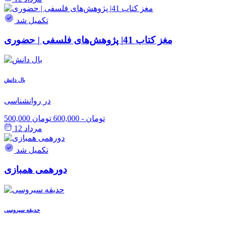
تکمیل شد
مغز کتاب 41| پژوهش‌های فلسفی | حضوری
بال دانش
در روانشناسی
500,000 تومان
-
600,000 تومان
مرداد 12
تکمیل شد
دورهمی همبازی
حدیقه سیروسی