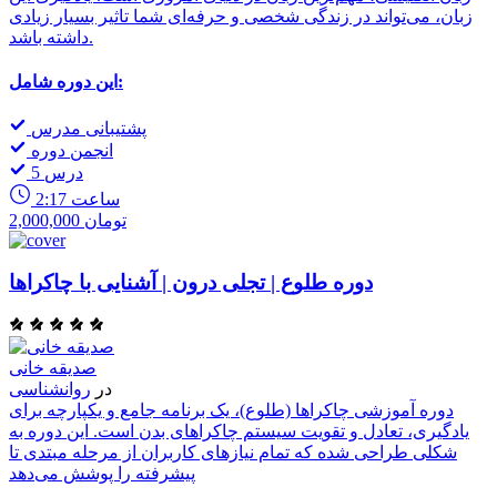
زبان، می‌تواند در زندگی شخصی و حرفه‌ای شما تاثیر بسیار زیادی
داشته باشد.
این دوره شامل:
پشتیبانی مدرس
انجمن دوره
5 درس
2:17 ساعت
2,000,000 تومان
دوره طلوع | تجلی درون | آشنایی با چاکراها
صدیقه خانی
در
روانشناسی
دوره آموزشی چاکراها (طلوع)، یک برنامه جامع و یکپارچه برای
یادگیری، تعادل و تقویت سیستم چاکراهای بدن است. این دوره به
شکلی طراحی شده که تمام نیازهای کاربران از مرحله مبتدی تا
پیشرفته را پوشش می‌دهد