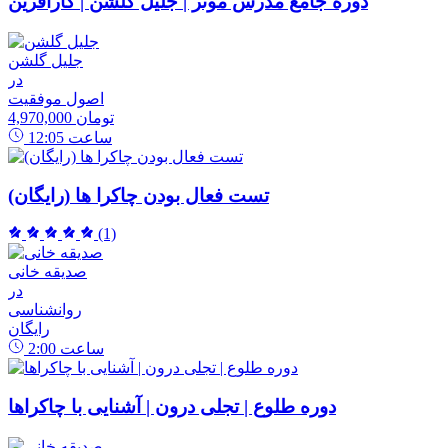
دوره جامع مدرس موثر | جلیل گلشن | کارآفرین
جلیل گلشن
در
اصول موفقیت
4,970,000 تومان
ساعت
12:05
تست فعال بودن چاکرا ها (رایگان)
(1)
صدیقه خانی
در
روانشناسی
رایگان
ساعت
2:00
دوره طلوع | تجلی درون | آشنایی با چاکراها