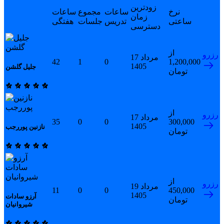
زودترین
نرخ
ساعات
مجموع
ساعات
زمان
ساعتی
تدریس
جلسات
هفتگی
دسترسی
از
رزرو
17 مرداد
42
1
0
1,200,000
1405
جلیل گلشن
تومان
از
رزرو
17 مرداد
35
0
0
300,000
1405
نازنین پوررجب
تومان
از
رزرو
19 مرداد
11
0
0
450,000
1405
آرزو سادات
تومان
شیروانیان