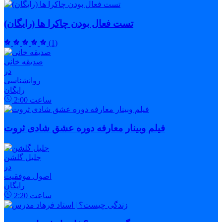
تست فعال بودن چاکرا ها (رایگان)
(1)
صدیقه خانی
در
روانشناسی
رایگان
ساعت
2:00
فیلم وبینار معارفه دوره عشق شادی ثروت
جلیل گلشن
در
اصول موفقیت
رایگان
ساعت
2:20