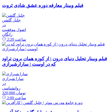
فیلم وبینار معارفه دوره عشق شادی ثروت
جلیل گلشن
در
اصول موفقیت
رایگان
ساعت
2:20
فیلم وبینار تحلیل دنیای درون | از کوزه همان برون تراود
که در اوست | سارارشیرازی
سارا شیرازی
در
روانشناسی
320,000 تومان
ساعت
2:00