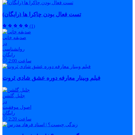
تست فعال بودن چاکرا ها (رایگان)
(1)
صدیقه خانی
در
روانشناسی
رایگان
ساعت
2:00
فیلم وبینار معارفه دوره عشق شادی ثروت
جلیل گلشن
در
اصول موفقیت
رایگان
ساعت
2:20