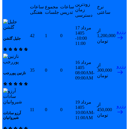
زودترین
نرخ
ساعات
مجموع
ساعات
زمان
ساعتی
تدریس
جلسات
هفتگی
دسترسی
17 مرداد
از
رزرو
1405
42
1
0
1,200,000
10:00-
جلیل گلشن
تومان
11:00
16 مرداد
از
رزرو
1405
35
0
0
300,000
08:00AM-
نازنین پوررجب
تومان
09:00AM
19 مرداد
از
رزرو
1405
11
0
0
450,000
10:00AM-
آرزو سادات
تومان
11:00AM
شیروانیان