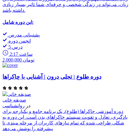
زبان، می‌تواند در زندگی شخصی و حرفه‌ای شما تاثیر بسیار زیادی
داشته باشد.
این دوره شامل:
پشتیبانی مدرس
انجمن دوره
5 درس
2:17 ساعت
2,000,000 تومان
دوره طلوع | تجلی درون | آشنایی با چاکراها
صدیقه خانی
در
روانشناسی
دوره آموزشی چاکراها (طلوع)، یک برنامه جامع و یکپارچه برای
یادگیری، تعادل و تقویت سیستم چاکراهای بدن است. این دوره به
شکلی طراحی شده که تمام نیازهای کاربران از مرحله مبتدی تا
پیشرفته را پوشش می‌دهد