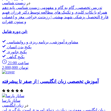
در
زیست شناسی
تدریس تخصصی، گام به گام و مفهومی زیست شناسی پایه دهم
همراه با نکات کلیدی و تکنیک های مطالعه توسط دکتر فرزان فهیم
فارغ التحصیل پزشکی شهید بهشتی | رزیدنت جراحی مغز و اعصلب
و ستون فقرات
این دوره شامل:
مشاوره آموزشی، برنامه ریزی و روانشناسی
پکیج بدن انسان
پکیج جانوری
پکیج گیاهی
21:00 ساعت
2,000,000 تومان
آموزش تخصصی زبان انگلیسی | از صفر تا پیشرفته
ساناز پارسا
در
زبان انگلیسی
زبان انگلیسی، مهم‌ترین زبان در دنیای امروزی است. یادگیری این