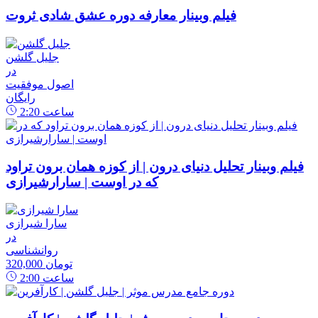
فیلم وبینار معارفه دوره عشق شادی ثروت
جلیل گلشن
در
اصول موفقیت
رایگان
ساعت
2:20
فیلم وبینار تحلیل دنیای درون | از کوزه همان برون تراود
که در اوست | سارارشیرازی
سارا شیرازی
در
روانشناسی
320,000 تومان
ساعت
2:00