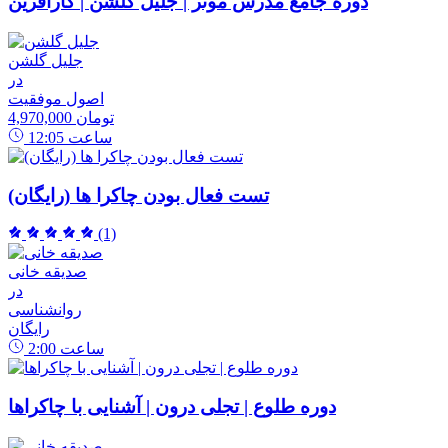
دوره جامع مدرس موثر | جلیل گلشن | کارآفرین
جلیل گلشن
در
اصول موفقیت
4,970,000 تومان
ساعت
12:05
تست فعال بودن چاکرا ها (رایگان)
(1)
صدیقه خانی
در
روانشناسی
رایگان
ساعت
2:00
دوره طلوع | تجلی درون | آشنایی با چاکراها