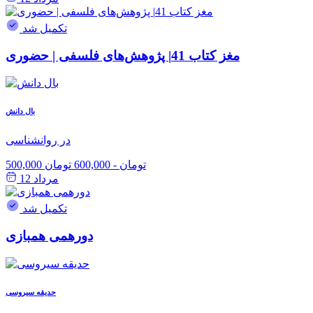
تکمیل شد
مغز کتاب 41| پژوهش‌های فلسفی | حضوری
بال دانش
در روانشناسی
500,000 تومان
-
600,000 تومان
مرداد 12
تکمیل شد
دورهمی همبازی
حدیقه سیروسی