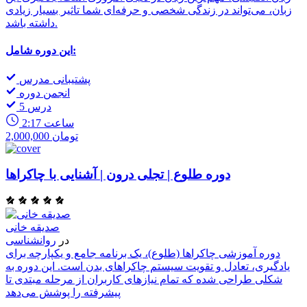
زبان، می‌تواند در زندگی شخصی و حرفه‌ای شما تاثیر بسیار زیادی
داشته باشد.
این دوره شامل:
پشتیبانی مدرس
انجمن دوره
5 درس
2:17 ساعت
2,000,000 تومان
دوره طلوع | تجلی درون | آشنایی با چاکراها
صدیقه خانی
در
روانشناسی
دوره آموزشی چاکراها (طلوع)، یک برنامه جامع و یکپارچه برای
یادگیری، تعادل و تقویت سیستم چاکراهای بدن است. این دوره به
شکلی طراحی شده که تمام نیازهای کاربران از مرحله مبتدی تا
پیشرفته را پوشش می‌دهد