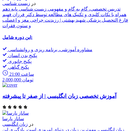
در
زیست شناسی
تدریس تخصصی، گام به گام و مفهومی زیست شناسی پایه دهم
همراه با نکات کلیدی و تکنیک های مطالعه توسط دکتر فرزان فهیم
فارغ التحصیل پزشکی شهید بهشتی | رزیدنت جراحی مغز و اعصلب
و ستون فقرات
این دوره شامل:
مشاوره آموزشی، برنامه ریزی و روانشناسی
پکیج بدن انسان
پکیج جانوری
پکیج گیاهی
21:00 ساعت
2,000,000 تومان
آموزش تخصصی زبان انگلیسی | از صفر تا پیشرفته
ساناز پارسا
در
زبان انگلیسی
زبان انگلیسی، مهم‌ترین زبان در دنیای امروزی است. یادگیری این