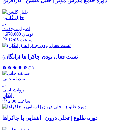
دوره جامع مدرس موثر | جلیل گلشن | کارآفرین
جلیل گلشن
در
اصول موفقیت
4,970,000 تومان
ساعت
12:05
تست فعال بودن چاکرا ها (رایگان)
(1)
صدیقه خانی
در
روانشناسی
رایگان
ساعت
2:00
دوره طلوع | تجلی درون | آشنایی با چاکراها