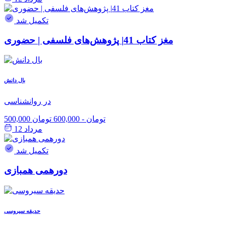
تکمیل شد
مغز کتاب 41| پژوهش‌های فلسفی | حضوری
بال دانش
در روانشناسی
500,000 تومان
-
600,000 تومان
مرداد 12
تکمیل شد
دورهمی همبازی
حدیقه سیروسی