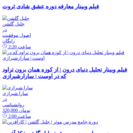
فیلم وبینار معارفه دوره عشق شادی ثروت
جلیل گلشن
در
اصول موفقیت
رایگان
ساعت
2:20
فیلم وبینار تحلیل دنیای درون | از کوزه همان برون تراود
که در اوست | سارارشیرازی
سارا شیرازی
در
روانشناسی
320,000 تومان
ساعت
2:00