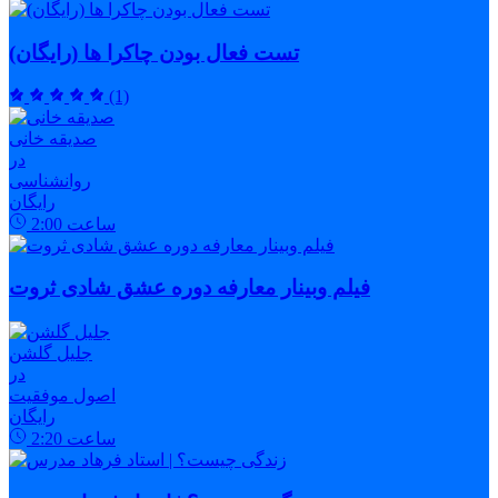
تست فعال بودن چاکرا ها (رایگان)
(1)
صدیقه خانی
در
روانشناسی
رایگان
ساعت
2:00
فیلم وبینار معارفه دوره عشق شادی ثروت
جلیل گلشن
در
اصول موفقیت
رایگان
ساعت
2:20