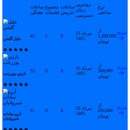
زودترین
نرخ
ساعات
مجموع
ساعات
زمان
ساعتی
تدریس
جلسات
هفتگی
دسترسی
از
رزرو
15 مرداد
42
1
0
1,200,000
1405
جلیل گلشن
تومان
از
رزرو
15 مرداد
35
0
0
300,000
1405
نازنین پوررجب
تومان
از
رزرو
19 مرداد
11
0
0
450,000
1405
آرزو سادات
تومان
شیروانیان