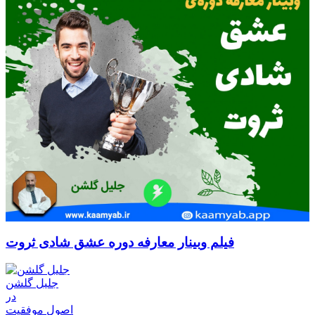
فیلم وبینار معارفه دوره عشق شادی ثروت
جلیل گلشن
در
اصول موفقیت