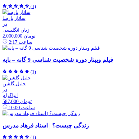
(1)
ساناز پارسا
در
زبان انگلیسی
2,000,000 تومان
ساعت
2:17
فیلم وبینار دوره شخصیت شناسی 9 گانه – پایه
(1)
جلیل گلشن
در
انیاگرام
587,000 تومان
ساعت
10:00
زندگی چیست؟ | استاد فرهاد مدرس
(1)