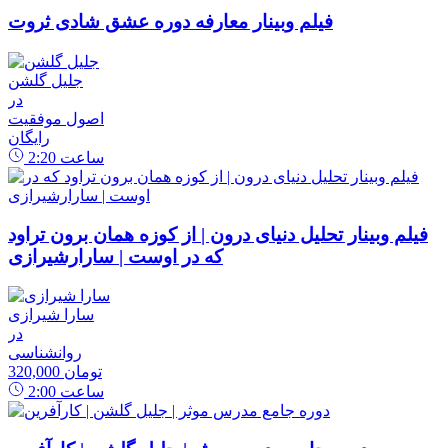
فیلم وبینار معارفه دوره عشق شادی ثروت
جلیل گلشن
در
اصول موفقیت
رایگان
ساعت
2:20
فیلم وبینار تحلیل دنیای درون | از کوزه همان برون تراود
که در اوست | سارارشیرازی
سارا شیرازی
در
روانشناسی
320,000 تومان
ساعت
2:00