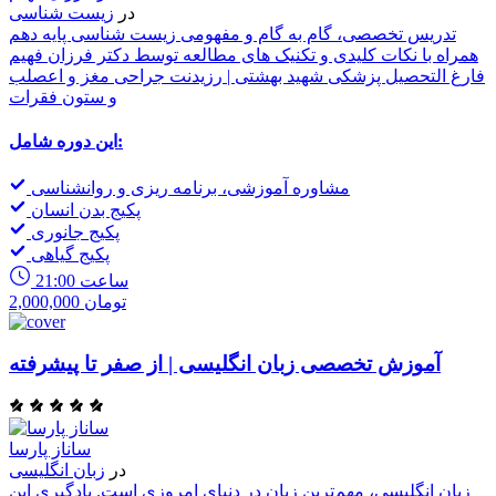
در
زیست شناسی
تدریس تخصصی، گام به گام و مفهومی زیست شناسی پایه دهم
همراه با نکات کلیدی و تکنیک های مطالعه توسط دکتر فرزان فهیم
فارغ التحصیل پزشکی شهید بهشتی | رزیدنت جراحی مغز و اعصلب
و ستون فقرات
این دوره شامل:
مشاوره آموزشی، برنامه ریزی و روانشناسی
پکیج بدن انسان
پکیج جانوری
پکیج گیاهی
21:00 ساعت
2,000,000 تومان
آموزش تخصصی زبان انگلیسی | از صفر تا پیشرفته
ساناز پارسا
در
زبان انگلیسی
زبان انگلیسی، مهم‌ترین زبان در دنیای امروزی است. یادگیری این