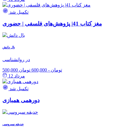
تکمیل شد
مغز کتاب 41| پژوهش‌های فلسفی | حضوری
بال دانش
در روانشناسی
500,000 تومان
-
600,000 تومان
مرداد 12
تکمیل شد
دورهمی همبازی
حدیقه سیروسی