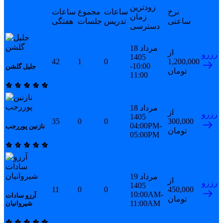
زودترین
نرخ
ساعات
مجموع
ساعات
زمان
ساعتی
تدریس
جلسات
هفتگی
دسترسی
18 مرداد
از
رزرو
1405
42
1
0
1,200,000
10:00-
جلیل گلشن
تومان
11:00
18 مرداد
از
رزرو
1405
35
0
0
300,000
04:00PM-
نازنین پوررجب
تومان
05:00PM
19 مرداد
از
رزرو
1405
11
0
0
450,000
10:00AM-
آرزو سادات
تومان
11:00AM
شیروانیان