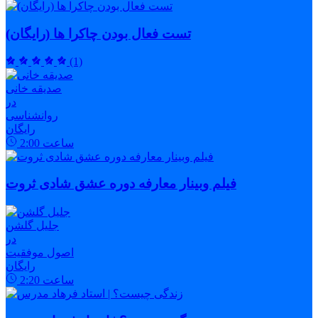
تست فعال بودن چاکرا ها (رایگان)
(1)
صدیقه خانی
در
روانشناسی
رایگان
ساعت
2:00
فیلم وبینار معارفه دوره عشق شادی ثروت
جلیل گلشن
در
اصول موفقیت
رایگان
ساعت
2:20