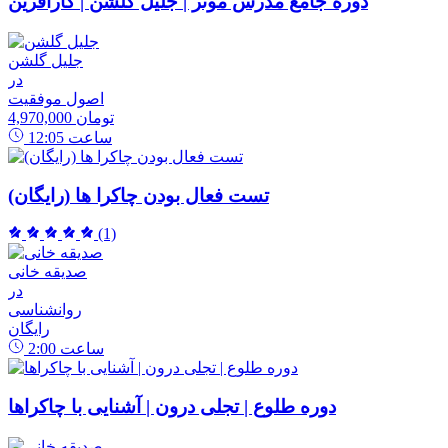
دوره جامع مدرس موثر | جلیل گلشن | کارآفرین
جلیل گلشن
در
اصول موفقیت
4,970,000 تومان
ساعت
12:05
تست فعال بودن چاکرا ها (رایگان)
(1)
صدیقه خانی
در
روانشناسی
رایگان
ساعت
2:00
دوره طلوع | تجلی درون | آشنایی با چاکراها