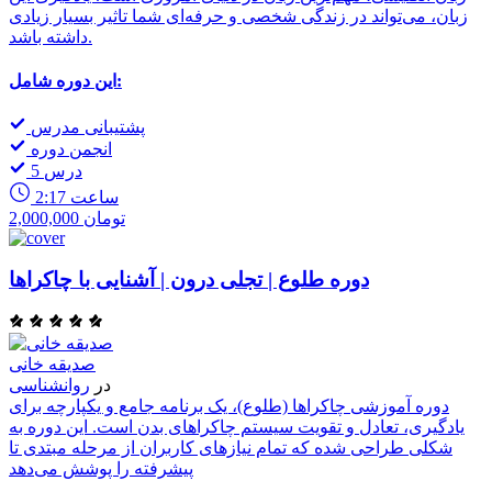
زبان، می‌تواند در زندگی شخصی و حرفه‌ای شما تاثیر بسیار زیادی
داشته باشد.
این دوره شامل:
پشتیبانی مدرس
انجمن دوره
5 درس
2:17 ساعت
2,000,000 تومان
دوره طلوع | تجلی درون | آشنایی با چاکراها
صدیقه خانی
در
روانشناسی
دوره آموزشی چاکراها (طلوع)، یک برنامه جامع و یکپارچه برای
یادگیری، تعادل و تقویت سیستم چاکراهای بدن است. این دوره به
شکلی طراحی شده که تمام نیازهای کاربران از مرحله مبتدی تا
پیشرفته را پوشش می‌دهد