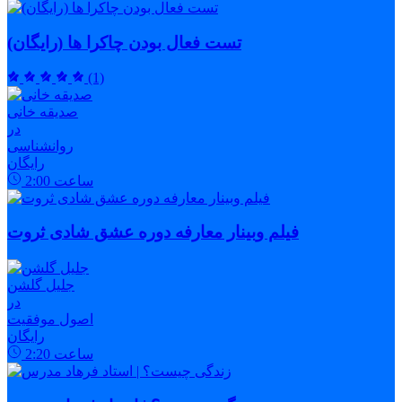
تست فعال بودن چاکرا ها (رایگان)
(1)
صدیقه خانی
در
روانشناسی
رایگان
ساعت
2:00
فیلم وبینار معارفه دوره عشق شادی ثروت
جلیل گلشن
در
اصول موفقیت
رایگان
ساعت
2:20