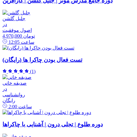
دوره جامع مدرس موثر | جلیل گلشن | کارآفرین
جلیل گلشن
در
اصول موفقیت
4,970,000 تومان
ساعت
12:05
تست فعال بودن چاکرا ها (رایگان)
(1)
صدیقه خانی
در
روانشناسی
رایگان
ساعت
2:00
دوره طلوع | تجلی درون | آشنایی با چاکراها