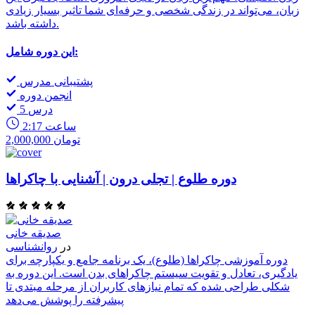
زبان، می‌تواند در زندگی شخصی و حرفه‌ای شما تاثیر بسیار زیادی
داشته باشد.
این دوره شامل:
پشتیبانی مدرس
انجمن دوره
5 درس
2:17 ساعت
2,000,000 تومان
دوره طلوع | تجلی درون | آشنایی با چاکراها
صدیقه خانی
در
روانشناسی
دوره آموزشی چاکراها (طلوع)، یک برنامه جامع و یکپارچه برای
یادگیری، تعادل و تقویت سیستم چاکراهای بدن است. این دوره به
شکلی طراحی شده که تمام نیازهای کاربران از مرحله مبتدی تا
پیشرفته را پوشش می‌دهد