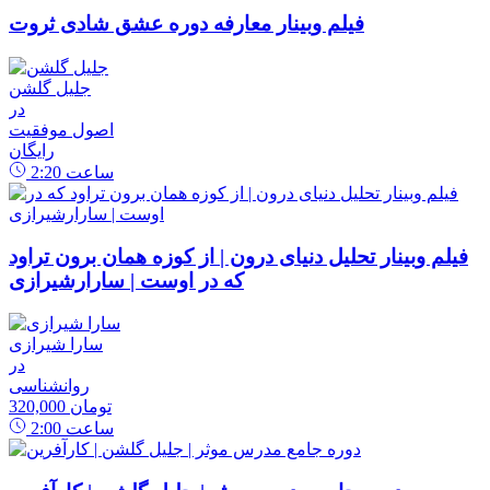
فیلم وبینار معارفه دوره عشق شادی ثروت
جلیل گلشن
در
اصول موفقیت
رایگان
ساعت
2:20
فیلم وبینار تحلیل دنیای درون | از کوزه همان برون تراود
که در اوست | سارارشیرازی
سارا شیرازی
در
روانشناسی
320,000 تومان
ساعت
2:00