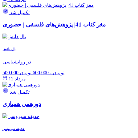
تکمیل شد
مغز کتاب 41| پژوهش‌های فلسفی | حضوری
بال دانش
در روانشناسی
500,000 تومان
-
600,000 تومان
مرداد 12
تکمیل شد
دورهمی همبازی
حدیقه سیروسی