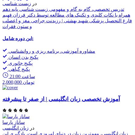
در
زیست شناسی
تدریس تخصصی، گام به گام و مفهومی زیست شناسی پایه دهم
همراه با نکات کلیدی و تکنیک های مطالعه توسط دکتر فرزان فهیم
فارغ التحصیل پزشکی شهید بهشتی | رزیدنت جراحی مغز و اعصلب
و ستون فقرات
این دوره شامل:
مشاوره آموزشی، برنامه ریزی و روانشناسی
پکیج بدن انسان
پکیج جانوری
پکیج گیاهی
21:00 ساعت
2,000,000 تومان
آموزش تخصصی زبان انگلیسی | از صفر تا پیشرفته
ساناز پارسا
در
زبان انگلیسی
زبان انگلیسی، مهم‌ترین زبان در دنیای امروزی است. یادگیری این