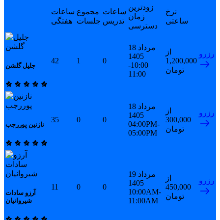
زودترین
نرخ
ساعات
مجموع
ساعات
زمان
ساعتی
تدریس
جلسات
هفتگی
دسترسی
18 مرداد
از
رزرو
1405
42
1
0
1,200,000
10:00-
جلیل گلشن
تومان
11:00
18 مرداد
از
رزرو
1405
35
0
0
300,000
04:00PM-
نازنین پوررجب
تومان
05:00PM
19 مرداد
از
رزرو
1405
11
0
0
450,000
10:00AM-
آرزو سادات
تومان
11:00AM
شیروانیان