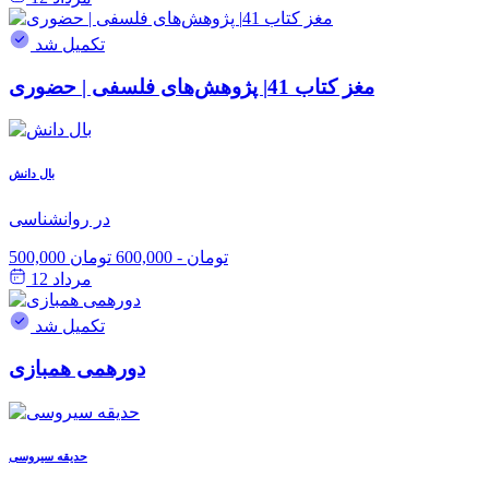
تکمیل شد
مغز کتاب 41| پژوهش‌های فلسفی | حضوری
بال دانش
در روانشناسی
500,000 تومان
-
600,000 تومان
مرداد 12
تکمیل شد
دورهمی همبازی
حدیقه سیروسی