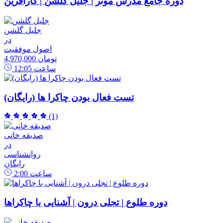
دوره جامع مدرس موثر | جلیل گلشن | کارآفرین
جلیل گلشن
در
اصول موفقیت
4,970,000 تومان
ساعت
12:05
تست فعال بودن چاکرا ها (رایگان)
(1)
صدیقه خانی
در
روانشناسی
رایگان
ساعت
2:00
دوره طلوع | تجلی درون | آشنایی با چاکراها