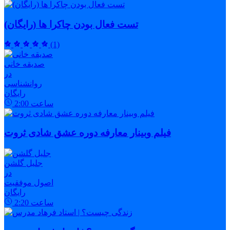
تست فعال بودن چاکرا ها (رایگان)
(1)
صدیقه خانی
در
روانشناسی
رایگان
ساعت
2:00
فیلم وبینار معارفه دوره عشق شادی ثروت
جلیل گلشن
در
اصول موفقیت
رایگان
ساعت
2:20