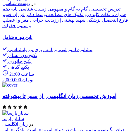
در
زیست شناسی
تدریس تخصصی، گام به گام و مفهومی زیست شناسی پایه دهم
همراه با نکات کلیدی و تکنیک های مطالعه توسط دکتر فرزان فهیم
فارغ التحصیل پزشکی شهید بهشتی | رزیدنت جراحی مغز و اعصلب
و ستون فقرات
این دوره شامل:
مشاوره آموزشی، برنامه ریزی و روانشناسی
پکیج بدن انسان
پکیج جانوری
پکیج گیاهی
21:00 ساعت
2,000,000 تومان
آموزش تخصصی زبان انگلیسی | از صفر تا پیشرفته
ساناز پارسا
در
زبان انگلیسی
زبان انگلیسی، مهم‌ترین زبان در دنیای امروزی است. یادگیری این