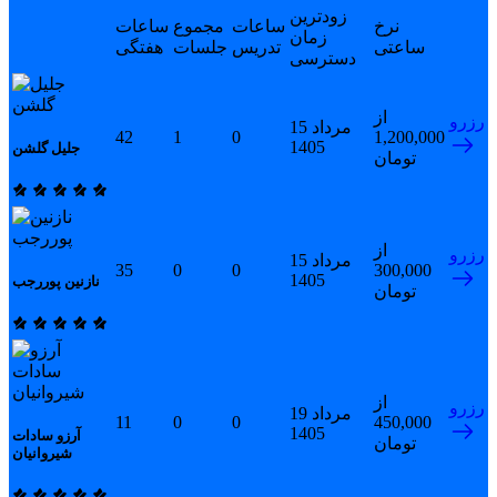
زودترین
نرخ
ساعات
مجموع
ساعات
زمان
ساعتی
تدریس
جلسات
هفتگی
دسترسی
از
رزرو
15 مرداد
42
1
0
1,200,000
1405
جلیل گلشن
تومان
از
رزرو
15 مرداد
35
0
0
300,000
1405
نازنین پوررجب
تومان
از
رزرو
19 مرداد
11
0
0
450,000
1405
آرزو سادات
تومان
شیروانیان