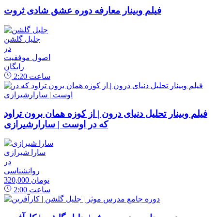
فیلم وبینار معارفه دوره عشق شادی ثروت
جلیل گلشن
در
اصول موفقیت
رایگان
ساعت
2:20
فیلم وبینار تحلیل دنیای درون | از کوزه همان برون تراود
که در اوست | سارارشیرازی
سارا شیرازی
در
روانشناسی
320,000 تومان
ساعت
2:00