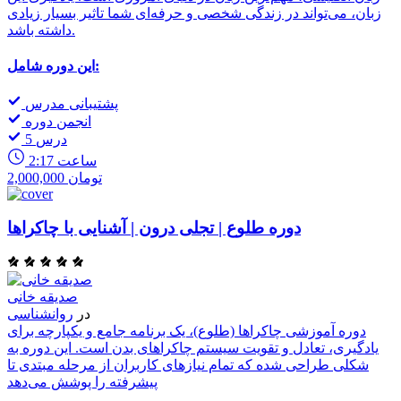
زبان، می‌تواند در زندگی شخصی و حرفه‌ای شما تاثیر بسیار زیادی
داشته باشد.
این دوره شامل:
پشتیبانی مدرس
انجمن دوره
5 درس
2:17 ساعت
2,000,000 تومان
دوره طلوع | تجلی درون | آشنایی با چاکراها
صدیقه خانی
در
روانشناسی
دوره آموزشی چاکراها (طلوع)، یک برنامه جامع و یکپارچه برای
یادگیری، تعادل و تقویت سیستم چاکراهای بدن است. این دوره به
شکلی طراحی شده که تمام نیازهای کاربران از مرحله مبتدی تا
پیشرفته را پوشش می‌دهد