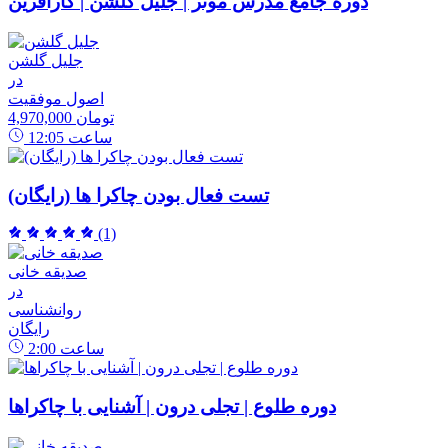
دوره جامع مدرس موثر | جلیل گلشن | کارآفرین
جلیل گلشن
در
اصول موفقیت
4,970,000 تومان
ساعت
12:05
تست فعال بودن چاکرا ها (رایگان)
(1)
صدیقه خانی
در
روانشناسی
رایگان
ساعت
2:00
دوره طلوع | تجلی درون | آشنایی با چاکراها