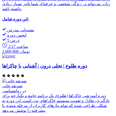
زبان، می‌تواند در زندگی شخصی و حرفه‌ای شما تاثیر بسیار زیادی
داشته باشد.
این دوره شامل:
پشتیبانی مدرس
انجمن دوره
5 درس
2:17 ساعت
2,000,000 تومان
دوره طلوع | تجلی درون | آشنایی با چاکراها
صدیقه خانی
در
روانشناسی
دوره آموزشی چاکراها (طلوع)، یک برنامه جامع و یکپارچه برای
یادگیری، تعادل و تقویت سیستم چاکراهای بدن است. این دوره به
شکلی طراحی شده که تمام نیازهای کاربران از مرحله مبتدی تا
پیشرفته را پوشش می‌دهد