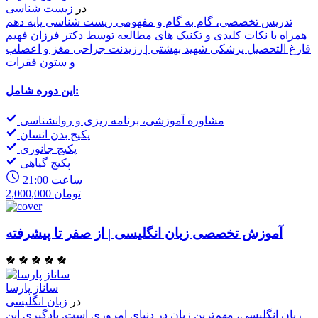
در
زیست شناسی
تدریس تخصصی، گام به گام و مفهومی زیست شناسی پایه دهم
همراه با نکات کلیدی و تکنیک های مطالعه توسط دکتر فرزان فهیم
فارغ التحصیل پزشکی شهید بهشتی | رزیدنت جراحی مغز و اعصلب
و ستون فقرات
این دوره شامل:
مشاوره آموزشی، برنامه ریزی و روانشناسی
پکیج بدن انسان
پکیج جانوری
پکیج گیاهی
21:00 ساعت
2,000,000 تومان
آموزش تخصصی زبان انگلیسی | از صفر تا پیشرفته
ساناز پارسا
در
زبان انگلیسی
زبان انگلیسی، مهم‌ترین زبان در دنیای امروزی است. یادگیری این