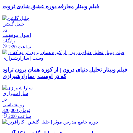
فیلم وبینار معارفه دوره عشق شادی ثروت
جلیل گلشن
در
اصول موفقیت
رایگان
ساعت
2:20
فیلم وبینار تحلیل دنیای درون | از کوزه همان برون تراود
که در اوست | سارارشیرازی
سارا شیرازی
در
روانشناسی
320,000 تومان
ساعت
2:00