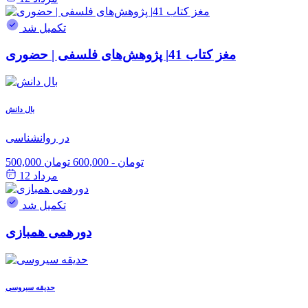
تکمیل شد
مغز کتاب 41| پژوهش‌های فلسفی | حضوری
بال دانش
در روانشناسی
500,000 تومان
-
600,000 تومان
مرداد 12
تکمیل شد
دورهمی همبازی
حدیقه سیروسی