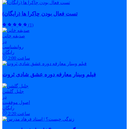
تست فعال بودن چاکرا ها (رایگان)
(1)
صدیقه خانی
در
روانشناسی
رایگان
ساعت
2:00
فیلم وبینار معارفه دوره عشق شادی ثروت
جلیل گلشن
در
اصول موفقیت
رایگان
ساعت
2:20