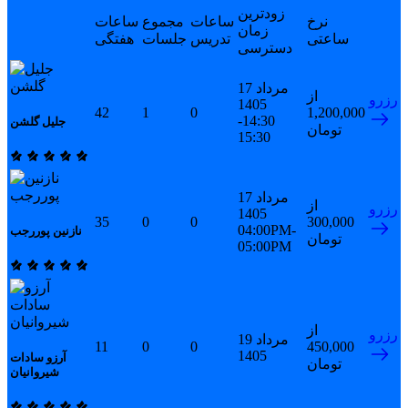
زودترین
نرخ
ساعات
مجموع
ساعات
زمان
ساعتی
تدریس
جلسات
هفتگی
دسترسی
17 مرداد
از
رزرو
1405
42
1
0
1,200,000
14:30-
جلیل گلشن
تومان
15:30
17 مرداد
از
رزرو
1405
35
0
0
300,000
04:00PM-
نازنین پوررجب
تومان
05:00PM
از
رزرو
19 مرداد
11
0
0
450,000
1405
آرزو سادات
تومان
شیروانیان