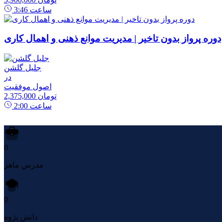
ساعت
3:46
دوره پرواز بدون تاخیر | مدیریت موانع ذهنی و اهمال کاری
جلیل گلشن
در
اصول موفقیت
2,375,000 تومان
ساعت
2:00
0
مدرس ماهر
0
دانش پژوه