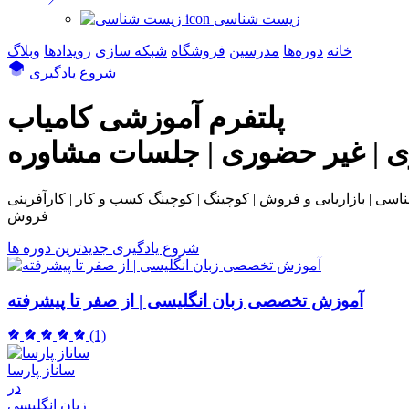
زیست شناسی
خانه
دوره‌ها
مدرسین
فروشگاه
شبکه سازی
رویداد‌ها
وبلاگ
شروع یادگیری
پلتفرم آموزشی
کامیاب
ی | غیر حضوری | جلسات مشاوره
بی و فروش | کوچینگ | کوچینگ کسب و کار | کارآفرینی | NLP | همکاری در
فروش
شروع یادگیری
جدیدترین دوره ها
آموزش تخصصی زبان انگلیسی | از صفر تا پیشرفته
(1)
ساناز پارسا
در
زبان انگلیسی