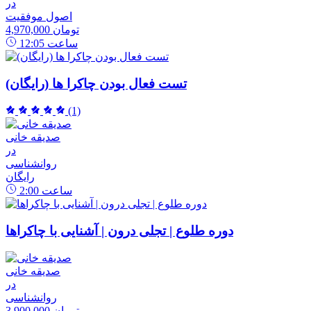
در
اصول موفقیت
4,970,000 تومان
ساعت
12:05
تست فعال بودن چاکرا ها (رایگان)
(1)
صدیقه خانی
در
روانشناسی
رایگان
ساعت
2:00
دوره طلوع | تجلی درون | آشنایی با چاکراها
صدیقه خانی
در
روانشناسی
3,900,000 تومان