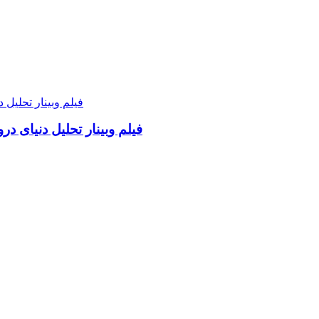
فیلم وبینار تحلیل دنیای د