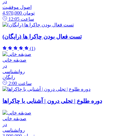
در
اصول موفقیت
4,970,000 تومان
ساعت
12:05
تست فعال بودن چاکرا ها (رایگان)
(1)
صدیقه خانی
در
روانشناسی
رایگان
ساعت
2:00
دوره طلوع | تجلی درون | آشنایی با چاکراها
صدیقه خانی
در
روانشناسی
3,900,000 تومان