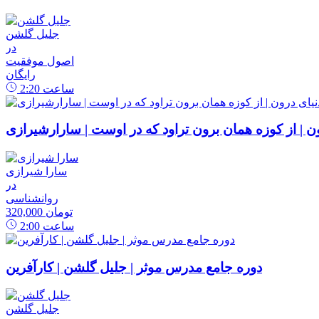
جلیل گلشن
در
اصول موفقیت
رایگان
ساعت
2:20
رون | از کوزه همان برون تراود که در اوست | سارارشیرازی
سارا شیرازی
در
روانشناسی
320,000 تومان
ساعت
2:00
دوره جامع مدرس موثر | جلیل گلشن | کارآفرین
جلیل گلشن