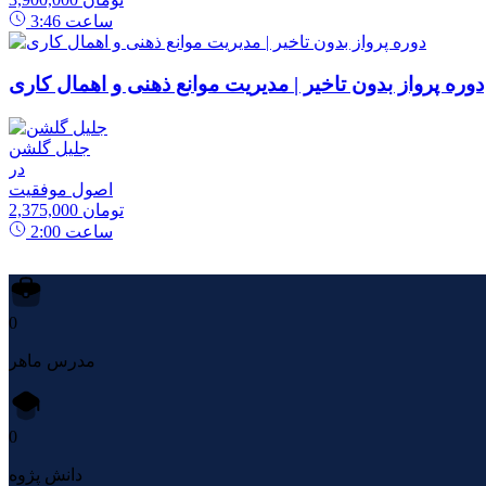
ساعت
3:46
دوره پرواز بدون تاخیر | مدیریت موانع ذهنی و اهمال کاری
جلیل گلشن
در
اصول موفقیت
2,375,000 تومان
ساعت
2:00
0
مدرس ماهر
0
دانش پژوه