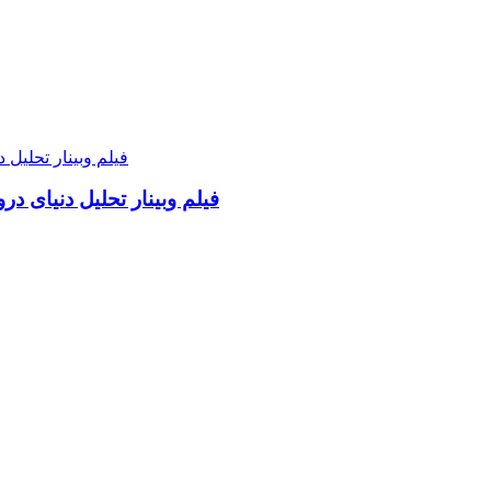
فیلم وبینار تحلیل دنیای د