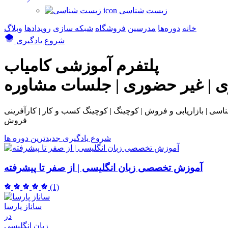
زیست شناسی
خانه
دوره‌ها
مدرسین
فروشگاه
شبکه سازی
رویداد‌ها
وبلاگ
شروع یادگیری
پلتفرم آموزشی
کامیاب
ی | غیر حضوری | جلسات مشاوره
بی و فروش | کوچینگ | کوچینگ کسب و کار | کارآفرینی | NLP | همکاری در
فروش
شروع یادگیری
جدیدترین دوره ها
آموزش تخصصی زبان انگلیسی | از صفر تا پیشرفته
(1)
ساناز پارسا
در
زبان انگلیسی