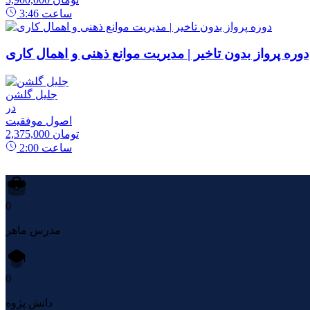
ساعت
3:46
دوره پرواز بدون تاخیر | مدیریت موانع ذهنی و اهمال کاری
جلیل گلشن
در
اصول موفقیت
2,375,000 تومان
ساعت
2:00
0
مدرس ماهر
0
دانش پژوه