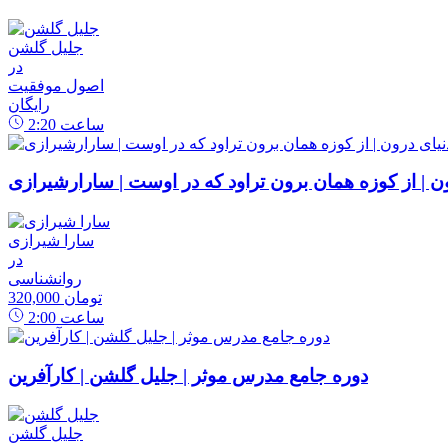
جلیل گلشن
در
اصول موفقیت
رایگان
ساعت
2:20
رون | از کوزه همان برون تراود که در اوست | سارارشیرازی
سارا شیرازی
در
روانشناسی
320,000 تومان
ساعت
2:00
دوره جامع مدرس موثر | جلیل گلشن | کارآفرین
جلیل گلشن