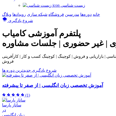
زیست شناسی
خانه
دوره‌ها
مدرسین
فروشگاه
شبکه سازی
رویداد‌ها
وبلاگ
شروع یادگیری
پلتفرم آموزشی
کامیاب
ی | غیر حضوری | جلسات مشاوره
بی و فروش | کوچینگ | کوچینگ کسب و کار | کارآفرینی | NLP | همکاری در
فروش
شروع یادگیری
جدیدترین دوره ها
آموزش تخصصی زبان انگلیسی | از صفر تا پیشرفته
(1)
ساناز پارسا
در
زبان انگلیسی