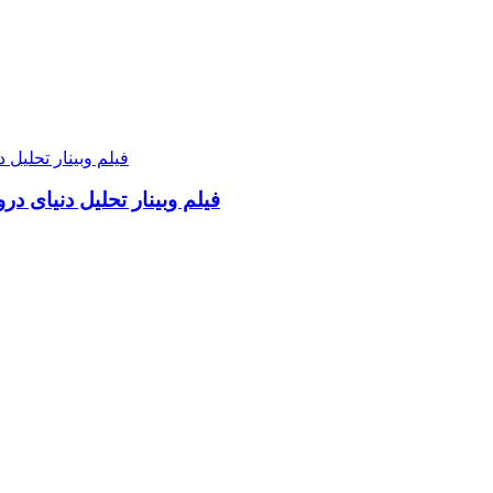
فیلم وبینار تحلیل دنیای د