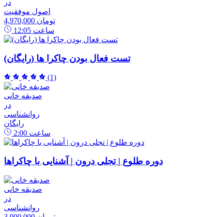
در
اصول موفقیت
4,970,000 تومان
ساعت
12:05
تست فعال بودن چاکرا ها (رایگان)
(1)
صدیقه خانی
در
روانشناسی
رایگان
ساعت
2:00
دوره طلوع | تجلی درون | آشنایی با چاکراها
صدیقه خانی
در
روانشناسی
3,900,000 تومان