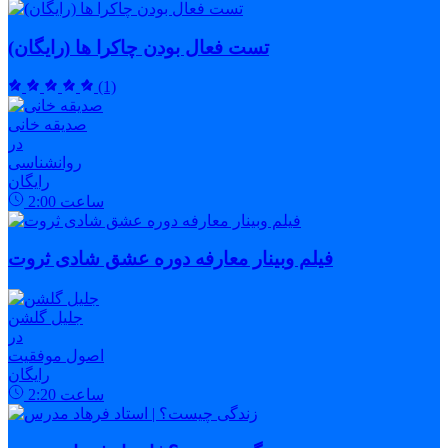
تست فعال بودن چاکرا ها (رایگان)
(1)
صدیقه خانی
در
روانشناسی
رایگان
ساعت
2:00
فیلم وبینار معارفه دوره عشق شادی ثروت
جلیل گلشن
در
اصول موفقیت
رایگان
ساعت
2:20