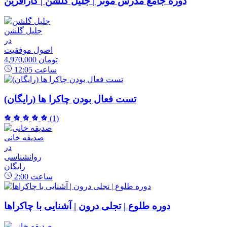
دوره جامع مدرس موثر | جلیل گلشن | کارآفرین
جلیل گلشن
در
اصول موفقیت
4,970,000 تومان
ساعت
12:05
تست فعال بودن چاکرا ها (رایگان)
(1)
صدیقه خانی
در
روانشناسی
رایگان
ساعت
2:00
دوره طلوع | تجلی درون | آشنایی با چاکراها