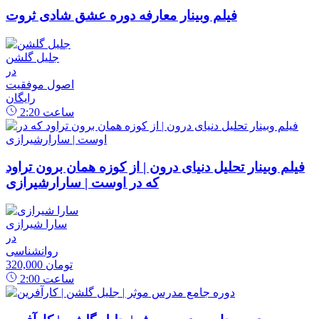
فیلم وبینار معارفه دوره عشق شادی ثروت
جلیل گلشن
در
اصول موفقیت
رایگان
ساعت
2:20
فیلم وبینار تحلیل دنیای درون | از کوزه همان برون تراود
که در اوست | سارارشیرازی
سارا شیرازی
در
روانشناسی
320,000 تومان
ساعت
2:00