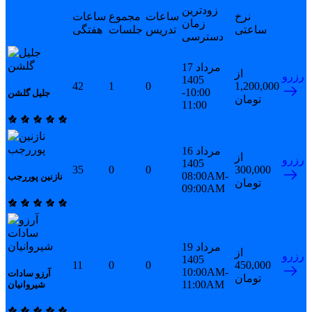
زودترین
نرخ
ساعات
مجموع
ساعات
زمان
ساعتی
تدریس
جلسات
هفتگی
دسترسی
17 مرداد
از
رزرو
1405
42
1
0
1,200,000
10:00-
جلیل گلشن
تومان
11:00
16 مرداد
از
رزرو
1405
35
0
0
300,000
08:00AM-
نازنین پوررجب
تومان
09:00AM
19 مرداد
از
رزرو
1405
11
0
0
450,000
10:00AM-
آرزو سادات
تومان
11:00AM
شیروانیان