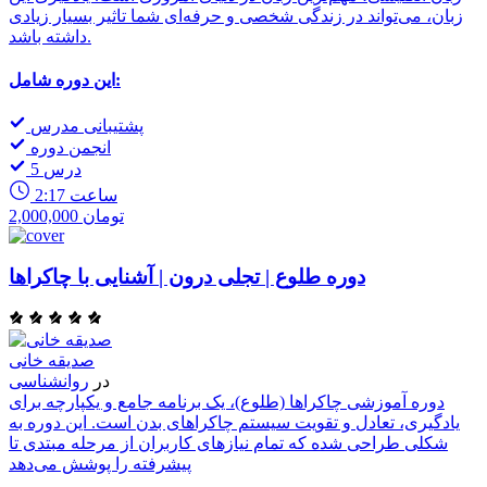
زبان، می‌تواند در زندگی شخصی و حرفه‌ای شما تاثیر بسیار زیادی
داشته باشد.
این دوره شامل:
پشتیبانی مدرس
انجمن دوره
5 درس
2:17 ساعت
2,000,000 تومان
دوره طلوع | تجلی درون | آشنایی با چاکراها
صدیقه خانی
در
روانشناسی
دوره آموزشی چاکراها (طلوع)، یک برنامه جامع و یکپارچه برای
یادگیری، تعادل و تقویت سیستم چاکراهای بدن است. این دوره به
شکلی طراحی شده که تمام نیازهای کاربران از مرحله مبتدی تا
پیشرفته را پوشش می‌دهد