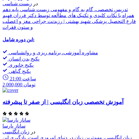
در
زیست شناسی
تدریس تخصصی، گام به گام و مفهومی زیست شناسی پایه دهم
همراه با نکات کلیدی و تکنیک های مطالعه توسط دکتر فرزان فهیم
فارغ التحصیل پزشکی شهید بهشتی | رزیدنت جراحی مغز و اعصلب
و ستون فقرات
این دوره شامل:
مشاوره آموزشی، برنامه ریزی و روانشناسی
پکیج بدن انسان
پکیج جانوری
پکیج گیاهی
21:00 ساعت
2,000,000 تومان
آموزش تخصصی زبان انگلیسی | از صفر تا پیشرفته
ساناز پارسا
در
زبان انگلیسی
زبان انگلیسی، مهم‌ترین زبان در دنیای امروزی است. یادگیری این