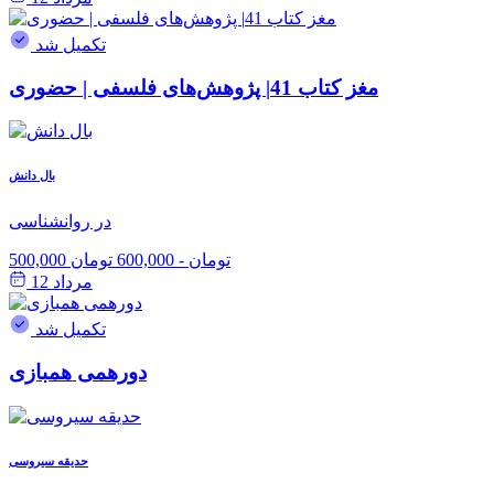
تکمیل شد
مغز کتاب 41| پژوهش‌های فلسفی | حضوری
بال دانش
در روانشناسی
500,000 تومان
-
600,000 تومان
مرداد 12
تکمیل شد
دورهمی همبازی
حدیقه سیروسی