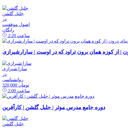
جلیل گلشن
در
اصول موفقیت
رایگان
ساعت
2:20
رون | از کوزه همان برون تراود که در اوست | سارارشیرازی
سارا شیرازی
در
روانشناسی
320,000 تومان
ساعت
2:00
دوره جامع مدرس موثر | جلیل گلشن | کارآفرین
جلیل گلشن