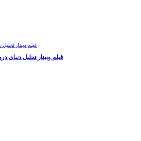
فیلم وبینار تحلیل دنیای د