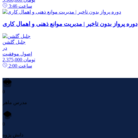
ساعت
3:46
دوره پرواز بدون تاخیر | مدیریت موانع ذهنی و اهمال کاری
جلیل گلشن
در
اصول موفقیت
2,375,000 تومان
ساعت
2:00
0
مدرس ماهر
0
دانش پژوه