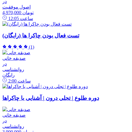
در
اصول موفقیت
4,970,000 تومان
ساعت
12:05
تست فعال بودن چاکرا ها (رایگان)
(1)
صدیقه خانی
در
روانشناسی
رایگان
ساعت
2:00
دوره طلوع | تجلی درون | آشنایی با چاکراها
صدیقه خانی
در
روانشناسی
3,900,000 تومان