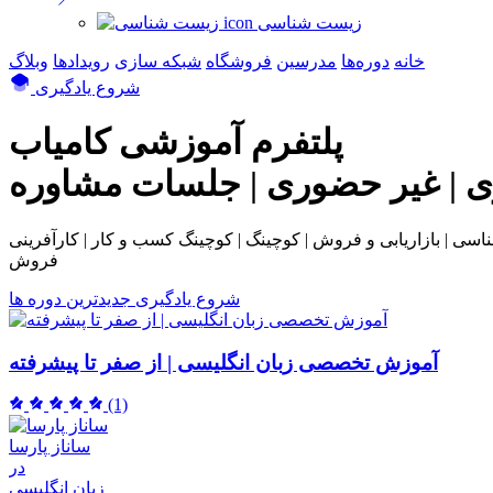
زیست شناسی
خانه
دوره‌ها
مدرسین
فروشگاه
شبکه سازی
رویداد‌ها
وبلاگ
شروع یادگیری
پلتفرم آموزشی
کامیاب
ی | غیر حضوری | جلسات مشاوره
بی و فروش | کوچینگ | کوچینگ کسب و کار | کارآفرینی | NLP | همکاری در
فروش
شروع یادگیری
جدیدترین دوره ها
آموزش تخصصی زبان انگلیسی | از صفر تا پیشرفته
(1)
ساناز پارسا
در
زبان انگلیسی