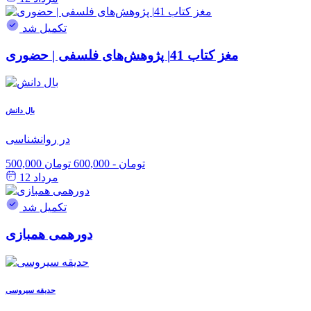
تکمیل شد
مغز کتاب 41| پژوهش‌های فلسفی | حضوری
بال دانش
در روانشناسی
500,000 تومان
-
600,000 تومان
مرداد 12
تکمیل شد
دورهمی همبازی
حدیقه سیروسی