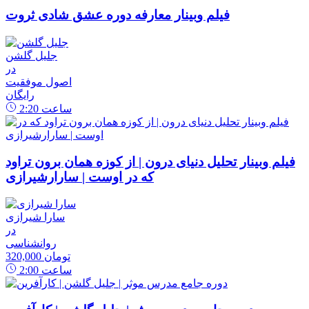
فیلم وبینار معارفه دوره عشق شادی ثروت
جلیل گلشن
در
اصول موفقیت
رایگان
ساعت
2:20
فیلم وبینار تحلیل دنیای درون | از کوزه همان برون تراود
که در اوست | سارارشیرازی
سارا شیرازی
در
روانشناسی
320,000 تومان
ساعت
2:00