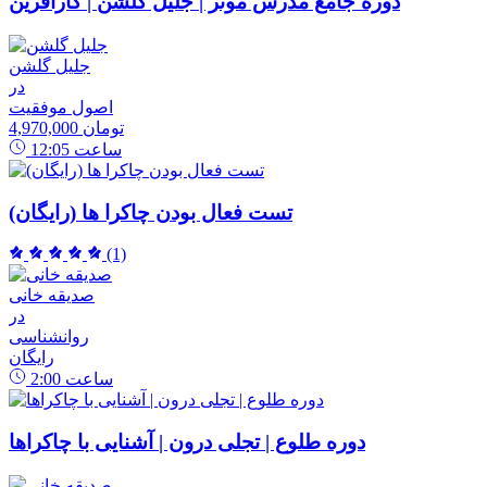
دوره جامع مدرس موثر | جلیل گلشن | کارآفرین
جلیل گلشن
در
اصول موفقیت
4,970,000 تومان
ساعت
12:05
تست فعال بودن چاکرا ها (رایگان)
(1)
صدیقه خانی
در
روانشناسی
رایگان
ساعت
2:00
دوره طلوع | تجلی درون | آشنایی با چاکراها