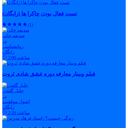
تست فعال بودن چاکرا ها (رایگان)
(1)
صدیقه خانی
در
روانشناسی
رایگان
ساعت
2:00
فیلم وبینار معارفه دوره عشق شادی ثروت
جلیل گلشن
در
اصول موفقیت
رایگان
ساعت
2:20