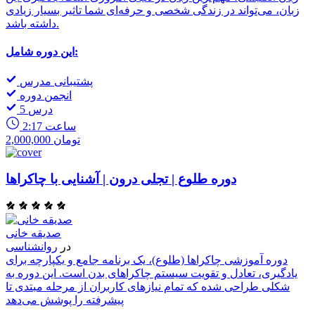
زبان، می‌تواند در زندگی شخصی و حرفه‌ای شما تاثیر بسیار زیادی
داشته باشد.
این دوره شامل:
پشتیبانی مدرس
انجمن دوره
5 درس
2:17 ساعت
2,000,000 تومان
دوره طلوع | تجلی درون | آشنایی با چاکراها
صدیقه خانی
در
روانشناسی
دوره آموزشی چاکراها (طلوع)، یک برنامه جامع و یکپارچه برای
یادگیری، تعادل و تقویت سیستم چاکراهای بدن است. این دوره به
شکلی طراحی شده که تمام نیازهای کاربران از مرحله مبتدی تا
پیشرفته را پوشش می‌دهد