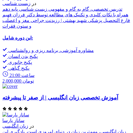
در
زیست شناسی
تدریس تخصصی، گام به گام و مفهومی زیست شناسی پایه دهم
همراه با نکات کلیدی و تکنیک های مطالعه توسط دکتر فرزان فهیم
فارغ التحصیل پزشکی شهید بهشتی | رزیدنت جراحی مغز و اعصلب
و ستون فقرات
این دوره شامل:
مشاوره آموزشی، برنامه ریزی و روانشناسی
پکیج بدن انسان
پکیج جانوری
پکیج گیاهی
21:00 ساعت
2,000,000 تومان
آموزش تخصصی زبان انگلیسی | از صفر تا پیشرفته
ساناز پارسا
در
زبان انگلیسی
زبان انگلیسی، مهم‌ترین زبان در دنیای امروزی است. یادگیری این