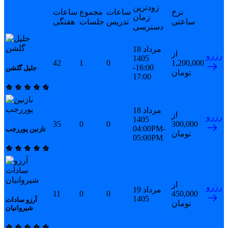
زودترین
نرخ
ساعات
مجموع
ساعات
زمان
ساعتی
تدریس
جلسات
هفتگی
دسترسی
18 مرداد
از
رزرو
1405
42
1
0
1,200,000
16:00-
جلیل گلشن
تومان
17:00
18 مرداد
از
رزرو
1405
35
0
0
300,000
04:00PM-
نازنین پوررجب
تومان
05:00PM
از
رزرو
19 مرداد
11
0
0
450,000
1405
آرزو سادات
تومان
شیروانیان