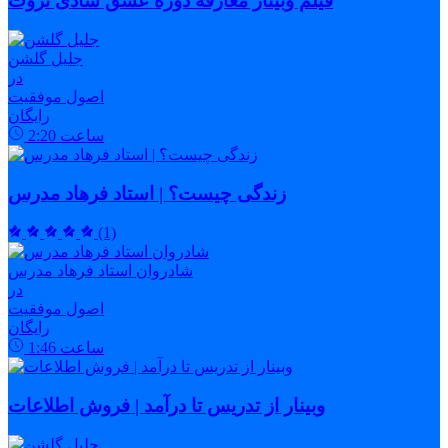
فیلم وبینار معارفه دوره عشق شادی ثروت
جلیل گلشن
در
اصول موفقیت
رایگان
ساعت
2:20
زندگی چیست؟ | استاد فرهاد مدرس
(1)
شادروان استاد فرهاد مدرس
در
اصول موفقیت
رایگان
ساعت
1:46
وبینار از تدریس تا درآمد | فروش اطلاعات