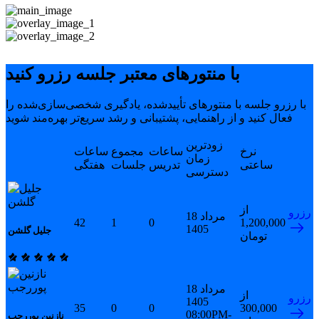
با منتورهای معتبر جلسه رزرو کنید
با رزرو جلسه با منتورهای تأییدشده، یادگیری شخصی‌سازی‌شده را
فعال کنید و از راهنمایی، پشتیبانی و رشد سریع‌تر بهره‌مند شوید
زودترین
نرخ
ساعات
مجموع
ساعات
زمان
ساعتی
تدریس
جلسات
هفتگی
دسترسی
از
رزرو
18 مرداد
42
1
0
1,200,000
1405
جلیل گلشن
تومان
18 مرداد
از
رزرو
1405
35
0
0
300,000
08:00PM-
نازنین پوررجب