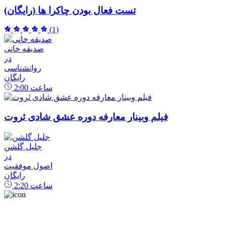
تست فعال بودن چاکرا ها (رایگان)
(1)
صدیقه خانی
در
روانشناسی
رایگان
ساعت
2:00
فیلم وبینار معارفه دوره عشق شادی ثروت
جلیل گلشن
در
اصول موفقیت
رایگان
ساعت
2:20