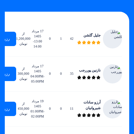
زودترین
ساعات
مجموع
ساعات
نرخ
زمان
هفتگی
جلسات
تدریس
ساعتی
دسترسی
17 مرداد
از
جلیل گلشن
1405
رزرو
1,200,000
0
1
42
13:00-
تومان
14:00
17 مرداد
از
نازنین پوررجب
1405
رزرو
300,000
0
0
35
04:00PM-
تومان
05:00PM
19 مرداد
آرزو سادات
از
1405
شیروانیان
رزرو
450,000
0
0
11
01:00PM-
تومان
02:00PM