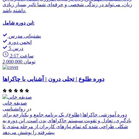
زبان، می‌تواند در زندگی شخصی و حرفه‌ای شما تاثیر بسیار زیادی
داشته باشد.
این دوره شامل:
پشتیبانی مدرس
انجمن دوره
5 درس
2:17 ساعت
2,000,000 تومان
دوره طلوع | تجلی درون | آشنایی با چاکراها
صدیقه خانی
در
روانشناسی
دوره آموزشی چاکراها (طلوع)، یک برنامه جامع و یکپارچه برای
یادگیری، تعادل و تقویت سیستم چاکراهای بدن است. این دوره به
شکلی طراحی شده که تمام نیازهای کاربران از مرحله مبتدی تا
پیشرفته را پوشش می‌دهد