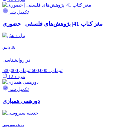
تکمیل شد
مغز کتاب 41| پژوهش‌های فلسفی | حضوری
بال دانش
در روانشناسی
500,000 تومان
-
600,000 تومان
مرداد 12
تکمیل شد
دورهمی همبازی
حدیقه سیروسی