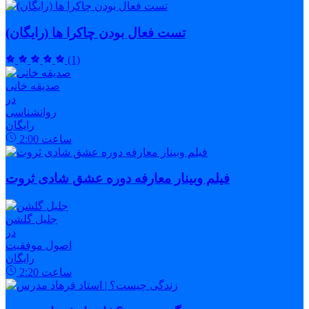
تست فعال بودن چاکرا ها (رایگان)
(1)
صدیقه خانی
در
روانشناسی
رایگان
ساعت
2:00
فیلم وبینار معارفه دوره عشق شادی ثروت
جلیل گلشن
در
اصول موفقیت
رایگان
ساعت
2:20