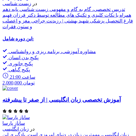
در
زیست شناسی
تدریس تخصصی، گام به گام و مفهومی زیست شناسی پایه دهم
همراه با نکات کلیدی و تکنیک های مطالعه توسط دکتر فرزان فهیم
فارغ التحصیل پزشکی شهید بهشتی | رزیدنت جراحی مغز و اعصلب
و ستون فقرات
این دوره شامل:
مشاوره آموزشی، برنامه ریزی و روانشناسی
پکیج بدن انسان
پکیج جانوری
پکیج گیاهی
21:00 ساعت
2,000,000 تومان
آموزش تخصصی زبان انگلیسی | از صفر تا پیشرفته
ساناز پارسا
در
زبان انگلیسی
زبان انگلیسی، مهم‌ترین زبان در دنیای امروزی است. یادگیری این