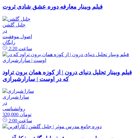
فیلم وبینار معارفه دوره عشق شادی ثروت
جلیل گلشن
در
اصول موفقیت
رایگان
ساعت
2:20
فیلم وبینار تحلیل دنیای درون | از کوزه همان برون تراود
که در اوست | سارارشیرازی
سارا شیرازی
در
روانشناسی
320,000 تومان
ساعت
2:00