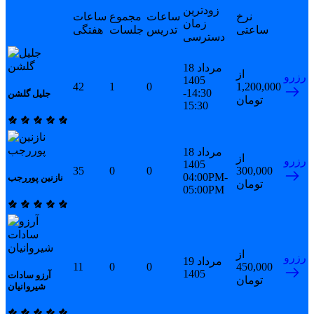
زودترین
نرخ
ساعات
مجموع
ساعات
زمان
ساعتی
تدریس
جلسات
هفتگی
دسترسی
18 مرداد
از
رزرو
1405
42
1
0
1,200,000
14:30-
جلیل گلشن
تومان
15:30
18 مرداد
از
رزرو
1405
35
0
0
300,000
04:00PM-
نازنین پوررجب
تومان
05:00PM
از
رزرو
19 مرداد
11
0
0
450,000
1405
آرزو سادات
تومان
شیروانیان