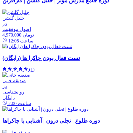
دوره جامع مدرس موثر | جلیل گلشن | کارآفرین
جلیل گلشن
در
اصول موفقیت
4,970,000 تومان
ساعت
12:05
تست فعال بودن چاکرا ها (رایگان)
(1)
صدیقه خانی
در
روانشناسی
رایگان
ساعت
2:00
دوره طلوع | تجلی درون | آشنایی با چاکراها