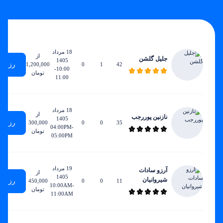
زودترین
ساعات
مجموع
ساعات
نرخ
زمان
هفتگی
جلسات
تدریس
ساعتی
دسترسی
18 مرداد
از
جلیل گلشن
1405
رزرو
1,200,000
0
1
42
10:00-
تومان
11:00
18 مرداد
از
نازنین پوررجب
1405
رزرو
300,000
0
0
35
04:00PM-
تومان
05:00PM
19 مرداد
آرزو سادات
از
1405
شیروانیان
رزرو
450,000
0
0
11
10:00AM-
تومان
11:00AM