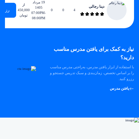
19 مرداد
از
دینا رجالی
1405
رزرو
450,000
0
0
4
07:00PM-
تومان
08:00PM
نیاز به کمک برای یافتن مدرس مناسب
دارید؟
با استفاده از ابزار یافتن مدرس، به‌راحتی مدرس مناسب
را بر اساس تخصص، زمان‌بندی و سبک تدریس جستجو و
رزرو کنید.
یافتن مدرس