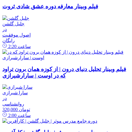
فیلم وبینار معارفه دوره عشق شادی ثروت
جلیل گلشن
در
اصول موفقیت
رایگان
ساعت
2:20
فیلم وبینار تحلیل دنیای درون | از کوزه همان برون تراود
که در اوست | سارارشیرازی
سارا شیرازی
در
روانشناسی
320,000 تومان
ساعت
2:00