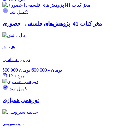
تکمیل شد
مغز کتاب 41| پژوهش‌های فلسفی | حضوری
بال دانش
در روانشناسی
500,000 تومان
-
600,000 تومان
مرداد 12
تکمیل شد
دورهمی همبازی
حدیقه سیروسی