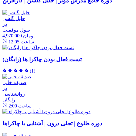
دوره جامع مدرس موثر | جلیل گلشن | کارآفرین
جلیل گلشن
در
اصول موفقیت
4,970,000 تومان
ساعت
12:05
تست فعال بودن چاکرا ها (رایگان)
(1)
صدیقه خانی
در
روانشناسی
رایگان
ساعت
2:00
دوره طلوع | تجلی درون | آشنایی با چاکراها