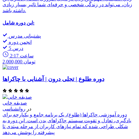
زبان، می‌تواند در زندگی شخصی و حرفه‌ای شما تاثیر بسیار زیادی
داشته باشد.
این دوره شامل:
پشتیبانی مدرس
انجمن دوره
5 درس
2:17 ساعت
2,000,000 تومان
دوره طلوع | تجلی درون | آشنایی با چاکراها
صدیقه خانی
در
روانشناسی
دوره آموزشی چاکراها (طلوع)، یک برنامه جامع و یکپارچه برای
یادگیری، تعادل و تقویت سیستم چاکراهای بدن است. این دوره به
شکلی طراحی شده که تمام نیازهای کاربران از مرحله مبتدی تا
پیشرفته را پوشش می‌دهد