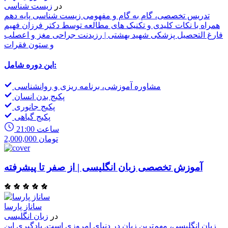
در
زیست شناسی
تدریس تخصصی، گام به گام و مفهومی زیست شناسی پایه دهم
همراه با نکات کلیدی و تکنیک های مطالعه توسط دکتر فرزان فهیم
فارغ التحصیل پزشکی شهید بهشتی | رزیدنت جراحی مغز و اعصلب
و ستون فقرات
این دوره شامل:
مشاوره آموزشی، برنامه ریزی و روانشناسی
پکیج بدن انسان
پکیج جانوری
پکیج گیاهی
21:00 ساعت
2,000,000 تومان
آموزش تخصصی زبان انگلیسی | از صفر تا پیشرفته
ساناز پارسا
در
زبان انگلیسی
زبان انگلیسی، مهم‌ترین زبان در دنیای امروزی است. یادگیری این