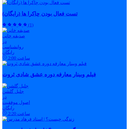
تست فعال بودن چاکرا ها (رایگان)
(1)
صدیقه خانی
در
روانشناسی
رایگان
ساعت
2:00
فیلم وبینار معارفه دوره عشق شادی ثروت
جلیل گلشن
در
اصول موفقیت
رایگان
ساعت
2:20