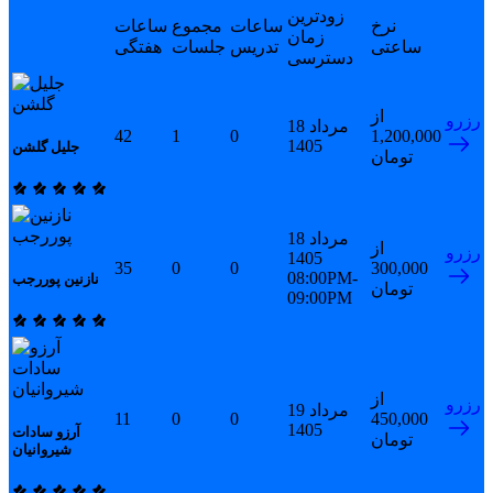
زودترین
نرخ
ساعات
مجموع
ساعات
زمان
ساعتی
تدریس
جلسات
هفتگی
دسترسی
از
رزرو
18 مرداد
42
1
0
1,200,000
1405
جلیل گلشن
تومان
18 مرداد
از
رزرو
1405
35
0
0
300,000
08:00PM-
نازنین پوررجب
تومان
09:00PM
از
رزرو
19 مرداد
11
0
0
450,000
1405
آرزو سادات
تومان
شیروانیان