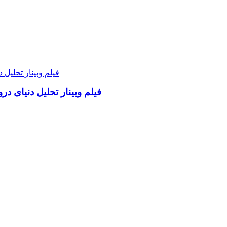
فیلم وبینار تحلیل دنیای د