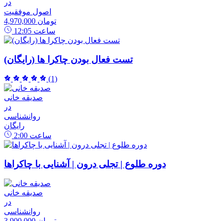
در
اصول موفقیت
4,970,000 تومان
ساعت
12:05
تست فعال بودن چاکرا ها (رایگان)
(1)
صدیقه خانی
در
روانشناسی
رایگان
ساعت
2:00
دوره طلوع | تجلی درون | آشنایی با چاکراها
صدیقه خانی
در
روانشناسی
3,900,000 تومان