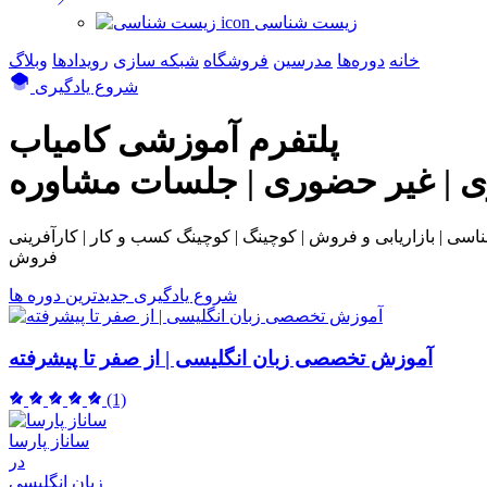
زیست شناسی
خانه
دوره‌ها
مدرسین
فروشگاه
شبکه سازی
رویداد‌ها
وبلاگ
شروع یادگیری
پلتفرم آموزشی
کامیاب
ی | غیر حضوری | جلسات مشاوره
بی و فروش | کوچینگ | کوچینگ کسب و کار | کارآفرینی | NLP | همکاری در
فروش
شروع یادگیری
جدیدترین دوره ها
آموزش تخصصی زبان انگلیسی | از صفر تا پیشرفته
(1)
ساناز پارسا
در
زبان انگلیسی