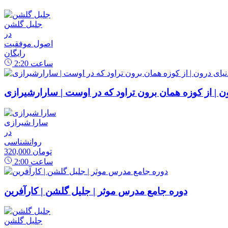
جلیل گلشن
در
اصول موفقیت
رایگان
ساعت
2:20
رون | از کوزه همان برون تراود که در اوست | سارارشیرازی
سارا شیرازی
در
روانشناسی
320,000 تومان
ساعت
2:00
دوره جامع مدرس موثر | جلیل گلشن | کارآفرین
جلیل گلشن