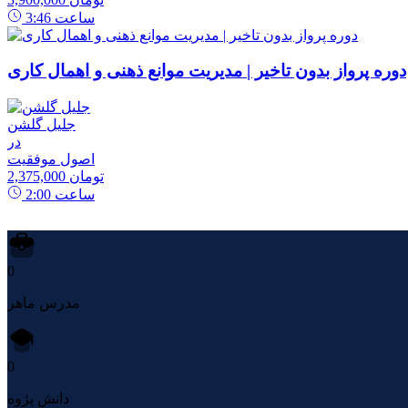
ساعت
3:46
دوره پرواز بدون تاخیر | مدیریت موانع ذهنی و اهمال کاری
جلیل گلشن
در
اصول موفقیت
2,375,000 تومان
ساعت
2:00
0
مدرس ماهر
0
دانش پژوه