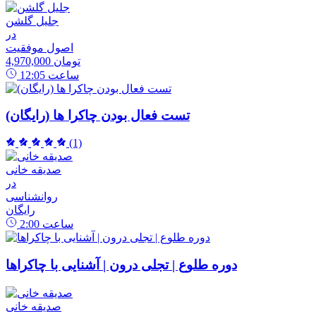
جلیل گلشن
در
اصول موفقیت
4,970,000 تومان
ساعت
12:05
تست فعال بودن چاکرا ها (رایگان)
(1)
صدیقه خانی
در
روانشناسی
رایگان
ساعت
2:00
دوره طلوع | تجلی درون | آشنایی با چاکراها
صدیقه خانی