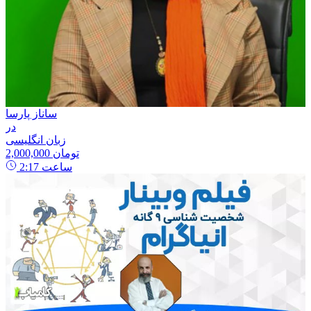
ساناز پارسا
در
زبان انگلیسی
2,000,000 تومان
ساعت
2:17