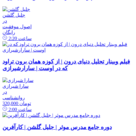
جلیل گلشن
در
اصول موفقیت
رایگان
ساعت
2:20
فیلم وبینار تحلیل دنیای درون | از کوزه همان برون تراود
که در اوست | سارارشیرازی
سارا شیرازی
در
روانشناسی
320,000 تومان
ساعت
2:00
دوره جامع مدرس موثر | جلیل گلشن | کارآفرین