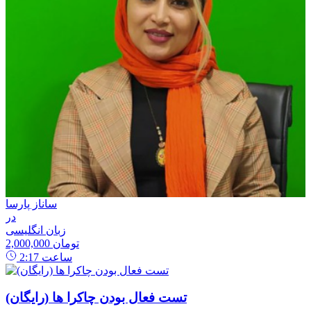
ساناز پارسا
در
زبان انگلیسی
2,000,000 تومان
ساعت
2:17
تست فعال بودن چاکرا ها (رایگان)