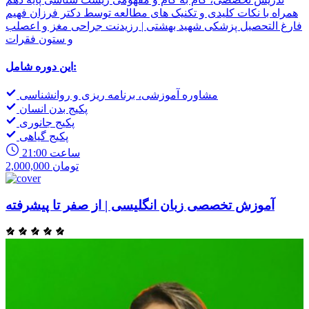
همراه با نکات کلیدی و تکنیک های مطالعه توسط دکتر فرزان فهیم
فارغ التحصیل پزشکی شهید بهشتی | رزیدنت جراحی مغز و اعصلب
و ستون فقرات
این دوره شامل:
مشاوره آموزشی، برنامه ریزی و روانشناسی
پکیج بدن انسان
پکیج جانوری
پکیج گیاهی
21:00 ساعت
2,000,000 تومان
آموزش تخصصی زبان انگلیسی | از صفر تا پیشرفته