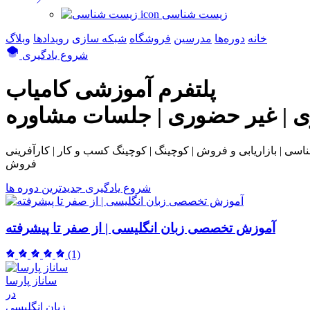
زیست شناسی
خانه
دوره‌ها
مدرسین
فروشگاه
شبکه سازی
رویداد‌ها
وبلاگ
شروع یادگیری
پلتفرم آموزشی
کامیاب
ی | غیر حضوری | جلسات مشاوره
بی و فروش | کوچینگ | کوچینگ کسب و کار | کارآفرینی | NLP | همکاری در
فروش
شروع یادگیری
جدیدترین دوره ها
آموزش تخصصی زبان انگلیسی | از صفر تا پیشرفته
(1)
ساناز پارسا
در
زبان انگلیسی