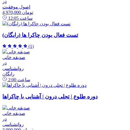
در
اصول موفقیت
4,970,000 تومان
ساعت
12:05
تست فعال بودن چاکرا ها (رایگان)
(1)
صدیقه خانی
در
روانشناسی
رایگان
ساعت
2:00
دوره طلوع | تجلی درون | آشنایی با چاکراها
صدیقه خانی
در
روانشناسی
3,900,000 تومان