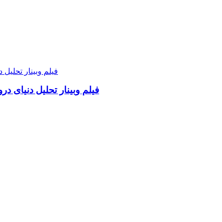
فیلم وبینار تحلیل دنیای د