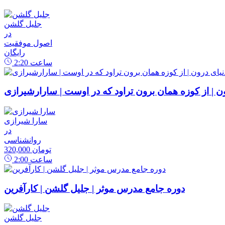
جلیل گلشن
در
اصول موفقیت
رایگان
ساعت
2:20
رون | از کوزه همان برون تراود که در اوست | سارارشیرازی
سارا شیرازی
در
روانشناسی
320,000 تومان
ساعت
2:00
دوره جامع مدرس موثر | جلیل گلشن | کارآفرین
جلیل گلشن