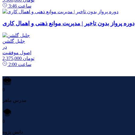
ساعت
3:46
دوره پرواز بدون تاخیر | مدیریت موانع ذهنی و اهمال کاری
جلیل گلشن
در
اصول موفقیت
2,375,000 تومان
ساعت
2:00
0
مدرس ماهر
0
دانش پژوه