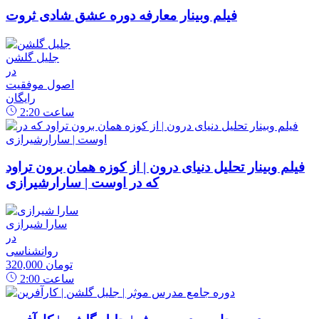
فیلم وبینار معارفه دوره عشق شادی ثروت
جلیل گلشن
در
اصول موفقیت
رایگان
ساعت
2:20
فیلم وبینار تحلیل دنیای درون | از کوزه همان برون تراود
که در اوست | سارارشیرازی
سارا شیرازی
در
روانشناسی
320,000 تومان
ساعت
2:00