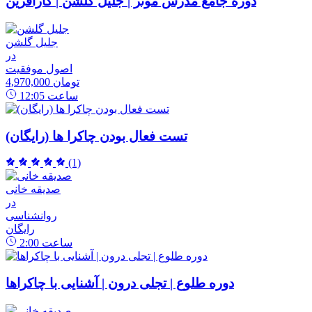
دوره جامع مدرس موثر | جلیل گلشن | کارآفرین
جلیل گلشن
در
اصول موفقیت
4,970,000 تومان
ساعت
12:05
تست فعال بودن چاکرا ها (رایگان)
(1)
صدیقه خانی
در
روانشناسی
رایگان
ساعت
2:00
دوره طلوع | تجلی درون | آشنایی با چاکراها