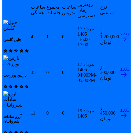
زودترین
نرخ
ساعات
مجموع
ساعات
زمان
ساعتی
تدریس
جلسات
هفتگی
دسترسی
17 مرداد
از
رزرو
1405
42
1
0
1,200,000
16:00-
جلیل گلشن
تومان
17:00
17 مرداد
از
رزرو
1405
35
0
0
300,000
04:00PM-
نازنین پوررجب
تومان
05:00PM
از
رزرو
19 مرداد
11
0
0
450,000
1405
آرزو سادات
تومان
شیروانیان