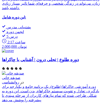
زبان، می‌تواند در زندگی شخصی و حرفه‌ای شما تاثیر بسیار زیادی
داشته باشد.
این دوره شامل:
پشتیبانی مدرس
انجمن دوره
5 درس
2:17 ساعت
2,000,000 تومان
دوره طلوع | تجلی درون | آشنایی با چاکراها
صدیقه خانی
در
روانشناسی
دوره آموزشی چاکراها (طلوع)، یک برنامه جامع و یکپارچه برای
یادگیری، تعادل و تقویت سیستم چاکراهای بدن است. این دوره به
شکلی طراحی شده که تمام نیازهای کاربران از مرحله مبتدی تا
پیشرفته را پوشش می‌دهد