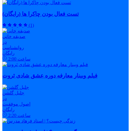
تست فعال بودن چاکرا ها (رایگان)
(1)
صدیقه خانی
در
روانشناسی
رایگان
ساعت
2:00
فیلم وبینار معارفه دوره عشق شادی ثروت
جلیل گلشن
در
اصول موفقیت
رایگان
ساعت
2:20