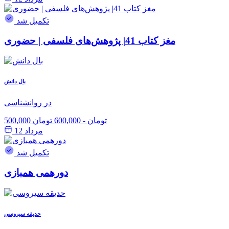
تکمیل شد
مغز کتاب 41| پژوهش‌های فلسفی | حضوری
بال دانش
در روانشناسی
500,000 تومان
-
600,000 تومان
مرداد 12
تکمیل شد
دورهمی همبازی
حدیقه سیروسی