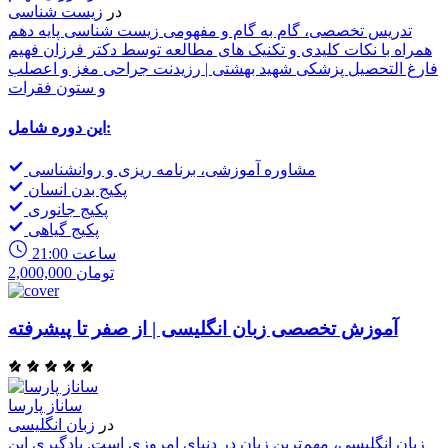
در
زیست شناسی
تدریس تخصصی، گام به گام و مفهومی زیست شناسی پایه دهم
همراه با نکات کلیدی و تکنیک های مطالعه توسط دکتر فرزان فهیم
فارغ التحصیل پزشکی شهید بهشتی | رزیدنت جراحی مغز و اعصلب
و ستون فقرات
این دوره شامل:
مشاوره آموزشی، برنامه ریزی و روانشناسی
پکیج بدن انسان
پکیج جانوری
پکیج گیاهی
21:00 ساعت
2,000,000 تومان
آموزش تخصصی زبان انگلیسی | از صفر تا پیشرفته
ساناز پارسا
در
زبان انگلیسی
زبان انگلیسی، مهم‌ترین زبان در دنیای امروزی است. یادگیری این