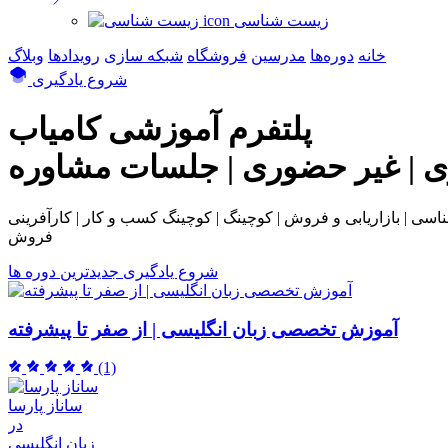
زیست شناسی
خانه
دوره‌ها
مدرسین
فروشگاه
شبکه سازی
رویداد‌ها
وبلاگ
شروع یادگیری
پلتفرم آموزشی
کامیاب
ی | غیر حضوری | جلسات مشاوره
بی و فروش | کوچینگ | کوچینگ کسب و کار | کارآفرینی | NLP | همکاری در
فروش
شروع یادگیری
جدیدترین دوره ها
آموزش تخصصی زبان انگلیسی | از صفر تا پیشرفته
(1)
ساناز پارسا
در
زبان انگلیسی