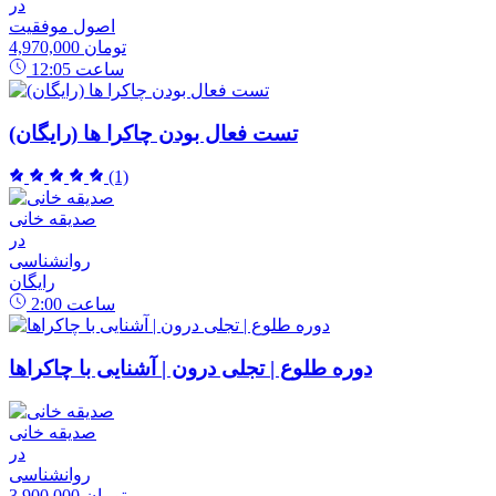
در
اصول موفقیت
4,970,000 تومان
ساعت
12:05
تست فعال بودن چاکرا ها (رایگان)
(1)
صدیقه خانی
در
روانشناسی
رایگان
ساعت
2:00
دوره طلوع | تجلی درون | آشنایی با چاکراها
صدیقه خانی
در
روانشناسی
3,900,000 تومان