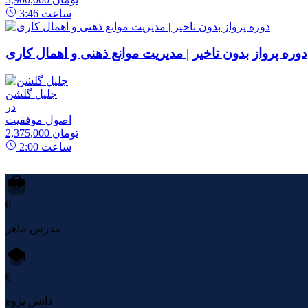
ساعت
3:46
دوره پرواز بدون تاخیر | مدیریت موانع ذهنی و اهمال کاری
جلیل گلشن
در
اصول موفقیت
2,375,000 تومان
ساعت
2:00
0
مدرس ماهر
0
دانش پژوه