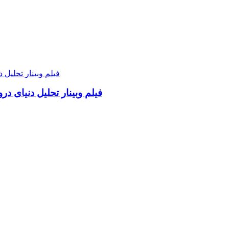
فیلم وبینار تحلیل دنیای د