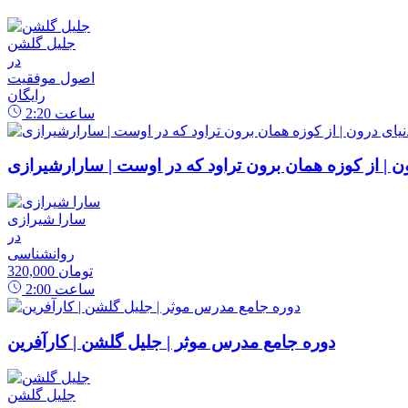
جلیل گلشن
در
اصول موفقیت
رایگان
ساعت
2:20
رون | از کوزه همان برون تراود که در اوست | سارارشیرازی
سارا شیرازی
در
روانشناسی
320,000 تومان
ساعت
2:00
دوره جامع مدرس موثر | جلیل گلشن | کارآفرین
جلیل گلشن