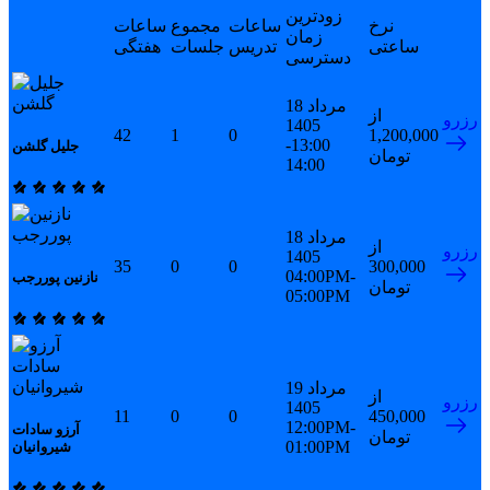
زودترین
نرخ
ساعات
مجموع
ساعات
زمان
ساعتی
تدریس
جلسات
هفتگی
دسترسی
18 مرداد
از
رزرو
1405
42
1
0
1,200,000
13:00-
جلیل گلشن
تومان
14:00
18 مرداد
از
رزرو
1405
35
0
0
300,000
04:00PM-
نازنین پوررجب
تومان
05:00PM
19 مرداد
از
رزرو
1405
11
0
0
450,000
12:00PM-
آرزو سادات
تومان
01:00PM
شیروانیان