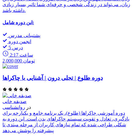
زبان، می‌تواند در زندگی شخصی و حرفه‌ای شما تاثیر بسیار زیادی
داشته باشد.
این دوره شامل:
پشتیبانی مدرس
انجمن دوره
5 درس
2:17 ساعت
2,000,000 تومان
دوره طلوع | تجلی درون | آشنایی با چاکراها
صدیقه خانی
در
روانشناسی
دوره آموزشی چاکراها (طلوع)، یک برنامه جامع و یکپارچه برای
یادگیری، تعادل و تقویت سیستم چاکراهای بدن است. این دوره به
شکلی طراحی شده که تمام نیازهای کاربران از مرحله مبتدی تا
پیشرفته را پوشش می‌دهد