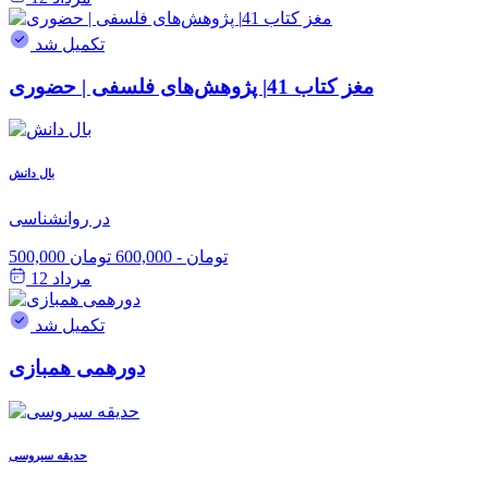
تکمیل شد
مغز کتاب 41| پژوهش‌های فلسفی | حضوری
بال دانش
در روانشناسی
500,000 تومان
-
600,000 تومان
مرداد 12
تکمیل شد
دورهمی همبازی
حدیقه سیروسی