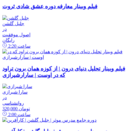
فیلم وبینار معارفه دوره عشق شادی ثروت
جلیل گلشن
در
اصول موفقیت
رایگان
ساعت
2:20
فیلم وبینار تحلیل دنیای درون | از کوزه همان برون تراود
که در اوست | سارارشیرازی
سارا شیرازی
در
روانشناسی
320,000 تومان
ساعت
2:00