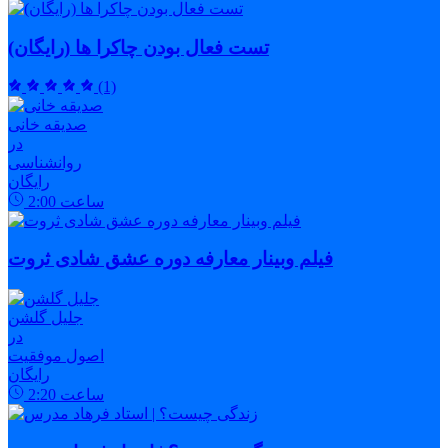
تست فعال بودن چاکرا ها (رایگان)
(1)
صدیقه خانی
در
روانشناسی
رایگان
ساعت
2:00
فیلم وبینار معارفه دوره عشق شادی ثروت
جلیل گلشن
در
اصول موفقیت
رایگان
ساعت
2:20