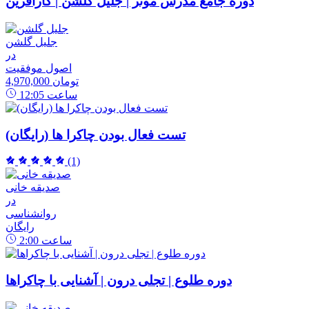
دوره جامع مدرس موثر | جلیل گلشن | کارآفرین
جلیل گلشن
در
اصول موفقیت
4,970,000 تومان
ساعت
12:05
تست فعال بودن چاکرا ها (رایگان)
(1)
صدیقه خانی
در
روانشناسی
رایگان
ساعت
2:00
دوره طلوع | تجلی درون | آشنایی با چاکراها