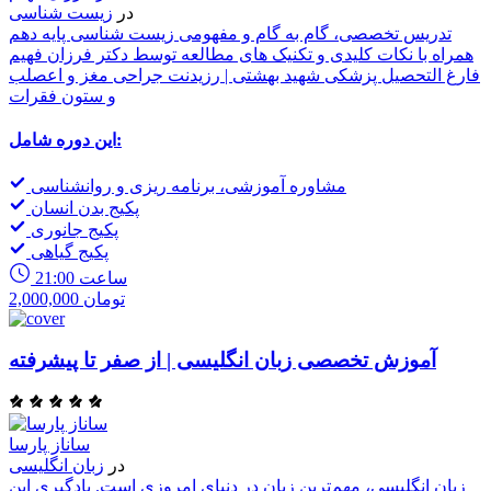
در
زیست شناسی
تدریس تخصصی، گام به گام و مفهومی زیست شناسی پایه دهم
همراه با نکات کلیدی و تکنیک های مطالعه توسط دکتر فرزان فهیم
فارغ التحصیل پزشکی شهید بهشتی | رزیدنت جراحی مغز و اعصلب
و ستون فقرات
این دوره شامل:
مشاوره آموزشی، برنامه ریزی و روانشناسی
پکیج بدن انسان
پکیج جانوری
پکیج گیاهی
21:00 ساعت
2,000,000 تومان
آموزش تخصصی زبان انگلیسی | از صفر تا پیشرفته
ساناز پارسا
در
زبان انگلیسی
زبان انگلیسی، مهم‌ترین زبان در دنیای امروزی است. یادگیری این