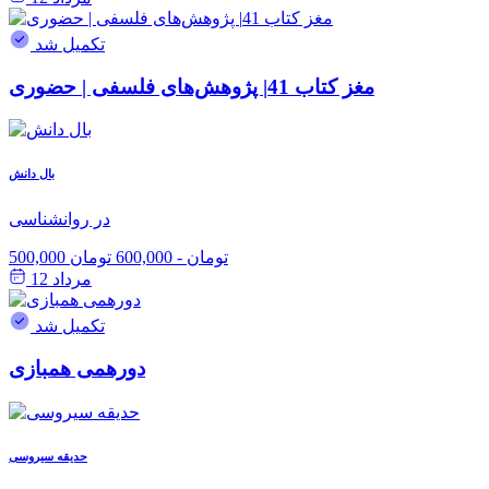
تکمیل شد
مغز کتاب 41| پژوهش‌های فلسفی | حضوری
بال دانش
در روانشناسی
500,000 تومان
-
600,000 تومان
مرداد 12
تکمیل شد
دورهمی همبازی
حدیقه سیروسی