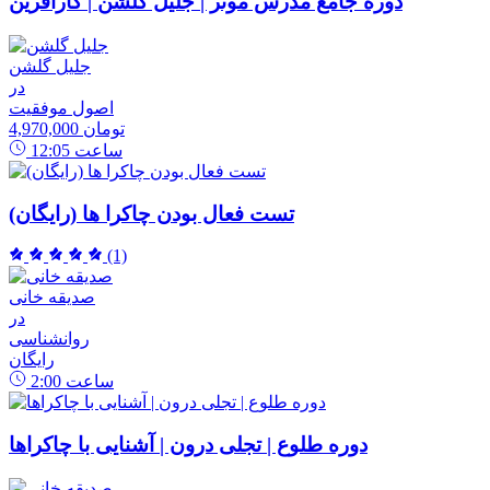
دوره جامع مدرس موثر | جلیل گلشن | کارآفرین
جلیل گلشن
در
اصول موفقیت
4,970,000 تومان
ساعت
12:05
تست فعال بودن چاکرا ها (رایگان)
(1)
صدیقه خانی
در
روانشناسی
رایگان
ساعت
2:00
دوره طلوع | تجلی درون | آشنایی با چاکراها