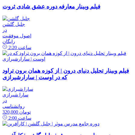
فیلم وبینار معارفه دوره عشق شادی ثروت
جلیل گلشن
در
اصول موفقیت
رایگان
ساعت
2:20
فیلم وبینار تحلیل دنیای درون | از کوزه همان برون تراود
که در اوست | سارارشیرازی
سارا شیرازی
در
روانشناسی
320,000 تومان
ساعت
2:00