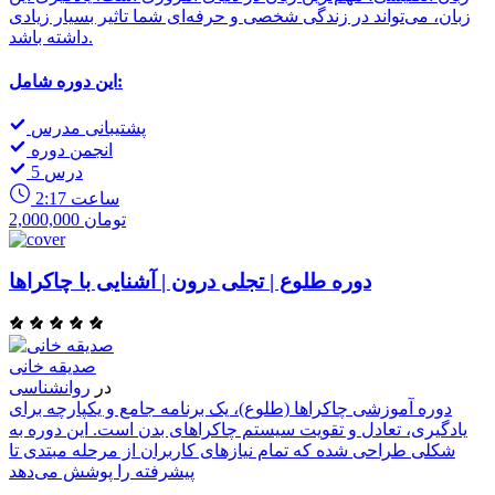
زبان، می‌تواند در زندگی شخصی و حرفه‌ای شما تاثیر بسیار زیادی
داشته باشد.
این دوره شامل:
پشتیبانی مدرس
انجمن دوره
5 درس
2:17 ساعت
2,000,000 تومان
دوره طلوع | تجلی درون | آشنایی با چاکراها
صدیقه خانی
در
روانشناسی
دوره آموزشی چاکراها (طلوع)، یک برنامه جامع و یکپارچه برای
یادگیری، تعادل و تقویت سیستم چاکراهای بدن است. این دوره به
شکلی طراحی شده که تمام نیازهای کاربران از مرحله مبتدی تا
پیشرفته را پوشش می‌دهد