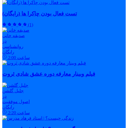
تست فعال بودن چاکرا ها (رایگان)
(1)
صدیقه خانی
در
روانشناسی
رایگان
ساعت
2:00
فیلم وبینار معارفه دوره عشق شادی ثروت
جلیل گلشن
در
اصول موفقیت
رایگان
ساعت
2:20