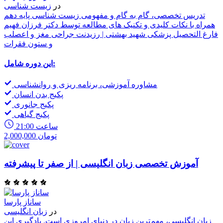
در
زیست شناسی
تدریس تخصصی، گام به گام و مفهومی زیست شناسی پایه دهم
همراه با نکات کلیدی و تکنیک های مطالعه توسط دکتر فرزان فهیم
فارغ التحصیل پزشکی شهید بهشتی | رزیدنت جراحی مغز و اعصلب
و ستون فقرات
این دوره شامل:
مشاوره آموزشی، برنامه ریزی و روانشناسی
پکیج بدن انسان
پکیج جانوری
پکیج گیاهی
21:00 ساعت
2,000,000 تومان
آموزش تخصصی زبان انگلیسی | از صفر تا پیشرفته
ساناز پارسا
در
زبان انگلیسی
زبان انگلیسی، مهم‌ترین زبان در دنیای امروزی است. یادگیری این