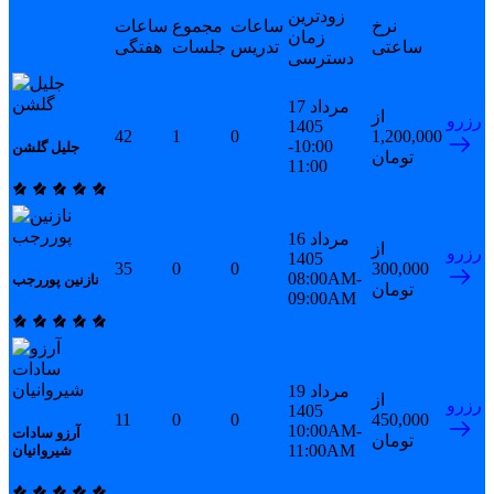
زودترین
نرخ
ساعات
مجموع
ساعات
زمان
ساعتی
تدریس
جلسات
هفتگی
دسترسی
17 مرداد
از
رزرو
1405
42
1
0
1,200,000
10:00-
جلیل گلشن
تومان
11:00
16 مرداد
از
رزرو
1405
35
0
0
300,000
08:00AM-
نازنین پوررجب
تومان
09:00AM
19 مرداد
از
رزرو
1405
11
0
0
450,000
10:00AM-
آرزو سادات
تومان
11:00AM
شیروانیان