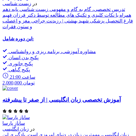
در
زیست شناسی
تدریس تخصصی، گام به گام و مفهومی زیست شناسی پایه دهم
همراه با نکات کلیدی و تکنیک های مطالعه توسط دکتر فرزان فهیم
فارغ التحصیل پزشکی شهید بهشتی | رزیدنت جراحی مغز و اعصلب
و ستون فقرات
این دوره شامل:
مشاوره آموزشی، برنامه ریزی و روانشناسی
پکیج بدن انسان
پکیج جانوری
پکیج گیاهی
21:00 ساعت
2,000,000 تومان
آموزش تخصصی زبان انگلیسی | از صفر تا پیشرفته
ساناز پارسا
در
زبان انگلیسی
زبان انگلیسی، مهم‌ترین زبان در دنیای امروزی است. یادگیری این