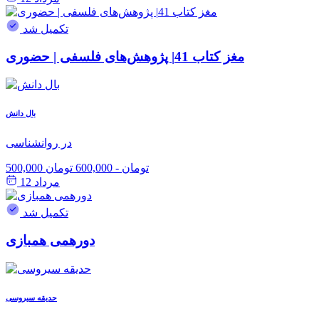
تکمیل شد
مغز کتاب 41| پژوهش‌های فلسفی | حضوری
بال دانش
در روانشناسی
500,000 تومان
-
600,000 تومان
مرداد 12
تکمیل شد
دورهمی همبازی
حدیقه سیروسی