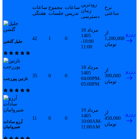
زودترین
نرخ
ساعات
مجموع
ساعات
زمان
ساعتی
تدریس
جلسات
هفتگی
دسترسی
18 مرداد
از
رزرو
1405
42
1
0
1,200,000
10:00-
جلیل گلشن
تومان
11:00
18 مرداد
از
رزرو
1405
35
0
0
300,000
04:00PM-
نازنین پوررجب
تومان
05:00PM
19 مرداد
از
رزرو
1405
11
0
0
450,000
10:00AM-
آرزو سادات
تومان
11:00AM
شیروانیان