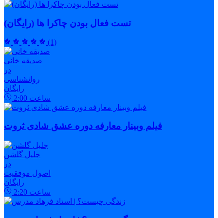
تست فعال بودن چاکرا ها (رایگان)
(1)
صدیقه خانی
در
روانشناسی
رایگان
ساعت
2:00
فیلم وبینار معارفه دوره عشق شادی ثروت
جلیل گلشن
در
اصول موفقیت
رایگان
ساعت
2:20