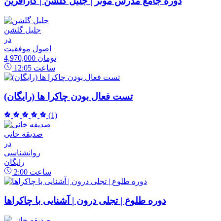
دوره جامع مدرس موثر | جلیل گلشن | کارآفرین
جلیل گلشن
در
اصول موفقیت
4,970,000 تومان
ساعت
12:05
تست فعال بودن چاکرا ها (رایگان)
(1)
صدیقه خانی
در
روانشناسی
رایگان
ساعت
2:00
دوره طلوع | تجلی درون | آشنایی با چاکراها