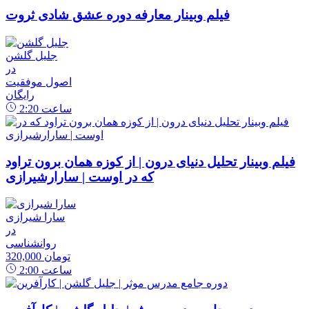
فیلم وبینار معارفه دوره عشق شادی ثروت
جلیل گلشن
در
اصول موفقیت
رایگان
ساعت
2:20
فیلم وبینار تحلیل دنیای درون | از کوزه همان برون تراود
که در اوست | سارارشیرازی
سارا شیرازی
در
روانشناسی
320,000 تومان
ساعت
2:00