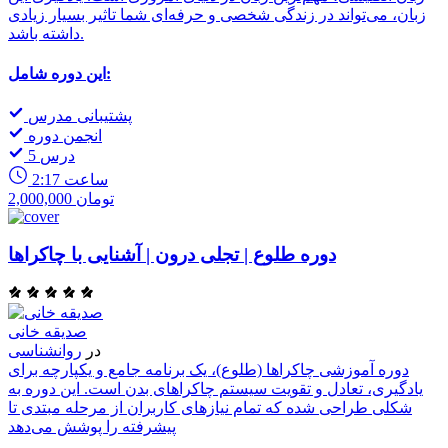
زبان، می‌تواند در زندگی شخصی و حرفه‌ای شما تاثیر بسیار زیادی
داشته باشد.
این دوره شامل:
پشتیبانی مدرس
انجمن دوره
5 درس
2:17 ساعت
2,000,000 تومان
دوره طلوع | تجلی درون | آشنایی با چاکراها
صدیقه خانی
در
روانشناسی
دوره آموزشی چاکراها (طلوع)، یک برنامه جامع و یکپارچه برای
یادگیری، تعادل و تقویت سیستم چاکراهای بدن است. این دوره به
شکلی طراحی شده که تمام نیازهای کاربران از مرحله مبتدی تا
پیشرفته را پوشش می‌دهد