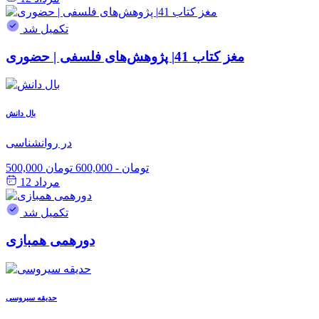
تکمیل شد
مغز کتاب 41| پژوهش‌های فلسفی | حضوری
بال دانش
در روانشناسی
500,000 تومان
-
600,000 تومان
مرداد 12
تکمیل شد
دورهمی همبازی
حدیقه سیروسی