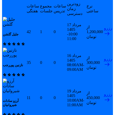
زودترین
نرخ
ساعات
مجموع
ساعات
زمان
ساعتی
تدریس
جلسات
هفتگی
دسترسی
17 مرداد
از
رزرو
1405
42
1
0
1,200,000
10:00-
جلیل گلشن
تومان
11:00
16 مرداد
از
رزرو
1405
35
0
0
300,000
08:00AM-
نازنین پوررجب
تومان
09:00AM
19 مرداد
از
رزرو
1405
11
0
0
450,000
10:00AM-
آرزو سادات
تومان
11:00AM
شیروانیان