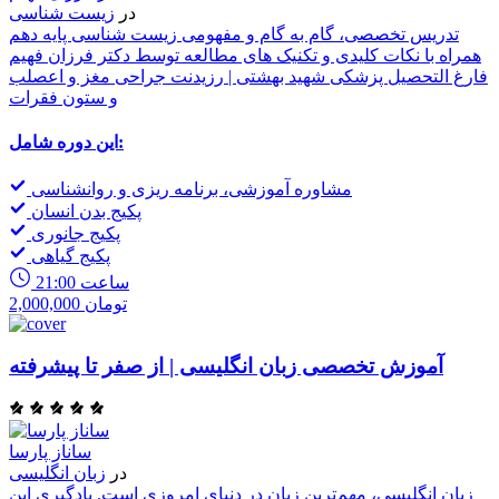
در
زیست شناسی
تدریس تخصصی، گام به گام و مفهومی زیست شناسی پایه دهم
همراه با نکات کلیدی و تکنیک های مطالعه توسط دکتر فرزان فهیم
فارغ التحصیل پزشکی شهید بهشتی | رزیدنت جراحی مغز و اعصلب
و ستون فقرات
این دوره شامل:
مشاوره آموزشی، برنامه ریزی و روانشناسی
پکیج بدن انسان
پکیج جانوری
پکیج گیاهی
21:00 ساعت
2,000,000 تومان
آموزش تخصصی زبان انگلیسی | از صفر تا پیشرفته
ساناز پارسا
در
زبان انگلیسی
زبان انگلیسی، مهم‌ترین زبان در دنیای امروزی است. یادگیری این