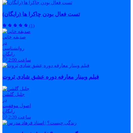
تست فعال بودن چاکرا ها (رایگان)
(1)
صدیقه خانی
در
روانشناسی
رایگان
ساعت
2:00
فیلم وبینار معارفه دوره عشق شادی ثروت
جلیل گلشن
در
اصول موفقیت
رایگان
ساعت
2:20