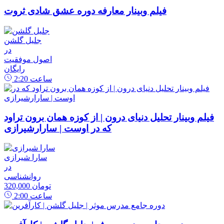
فیلم وبینار معارفه دوره عشق شادی ثروت
جلیل گلشن
در
اصول موفقیت
رایگان
ساعت
2:20
فیلم وبینار تحلیل دنیای درون | از کوزه همان برون تراود
که در اوست | سارارشیرازی
سارا شیرازی
در
روانشناسی
320,000 تومان
ساعت
2:00