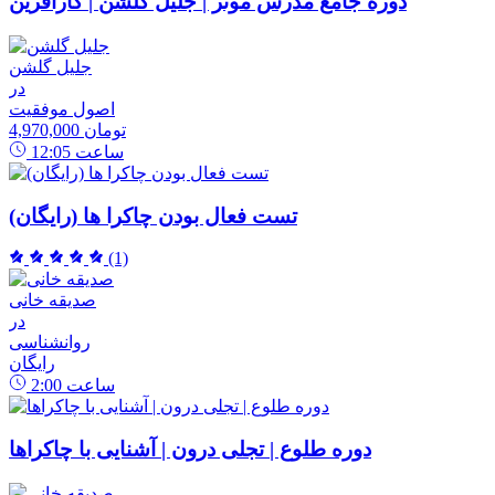
دوره جامع مدرس موثر | جلیل گلشن | کارآفرین
جلیل گلشن
در
اصول موفقیت
4,970,000 تومان
ساعت
12:05
تست فعال بودن چاکرا ها (رایگان)
(1)
صدیقه خانی
در
روانشناسی
رایگان
ساعت
2:00
دوره طلوع | تجلی درون | آشنایی با چاکراها