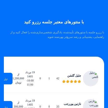
با منتورهای معتبر جلسه رزرو کنید
با رزرو جلسه با منتورهای تأییدشده، یادگیری شخصی‌سازی‌شده را فعال کنید و از
راهنمایی، پشتیبانی و رشد سریع‌تر بهره‌مند شوید
زودترین
ساعات
مجموع
ساعات
نرخ
زمان
هفتگی
جلسات
تدریس
ساعتی
دسترسی
19 مرداد
از
جلیل گلشن
1405
رزرو
1,200,000
0
1
42
10:00-
تومان
11:00
19 مرداد
از
نازنین پوررجب
1405
رزرو
300,000
0
0
35