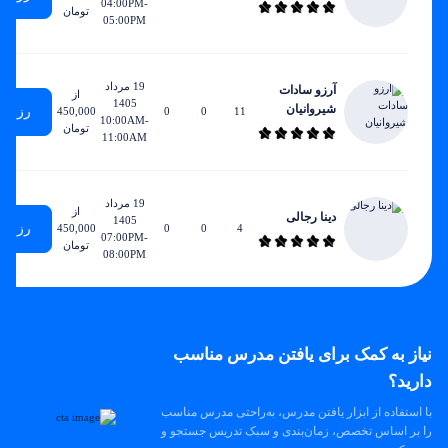
04:00PM-
تومان
05:00PM
19 مرداد
آرزو سادات
از
1405
شیروانیان
رزرو
450,000
0
0
11
10:00AM-
تومان
11:00AM
19 مرداد
از
دینا رجالی
1405
رزرو
450,000
0
0
4
07:00PM-
تومان
08:00PM
نیاز به کمک برای یافتن مدرس مناسب
دارید؟
با استفاده از ابزار یافتن مدرس، به‌راحتی مدرس مناسب
را بر اساس تخصص، زمان‌بندی و سبک تدریس جستجو و