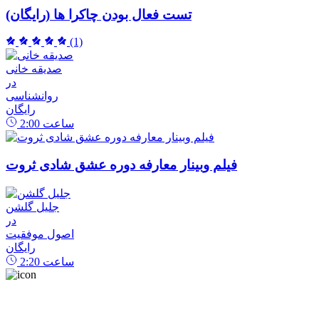
تست فعال بودن چاکرا ها (رایگان)
(1)
صدیقه خانی
در
روانشناسی
رایگان
ساعت
2:00
فیلم وبینار معارفه دوره عشق شادی ثروت
جلیل گلشن
در
اصول موفقیت
رایگان
ساعت
2:20