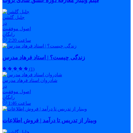
فیلم وبینار معارفه دوره عشق شادی ثروت
جلیل گلشن
در
اصول موفقیت
رایگان
ساعت
2:20
زندگی چیست؟ | استاد فرهاد مدرس
(1)
شادروان استاد فرهاد مدرس
در
اصول موفقیت
رایگان
ساعت
1:46
وبینار از تدریس تا درآمد | فروش اطلاعات