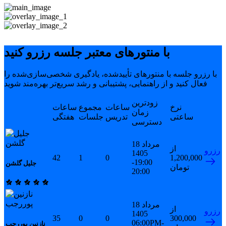
با منتورهای معتبر جلسه رزرو کنید
با رزرو جلسه با منتورهای تأییدشده، یادگیری شخصی‌سازی‌شده را
فعال کنید و از راهنمایی، پشتیبانی و رشد سریع‌تر بهره‌مند شوید
زودترین
نرخ
ساعات
مجموع
ساعات
زمان
ساعتی
تدریس
جلسات
هفتگی
دسترسی
18 مرداد
از
رزرو
1405
42
1
0
1,200,000
19:00-
جلیل گلشن
تومان
20:00
18 مرداد
از
رزرو
1405
35
0
0
300,000
06:00PM-
نازنین پوررجب