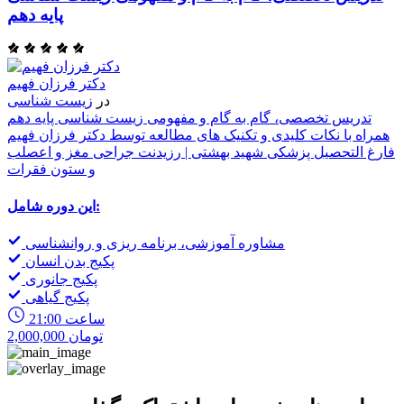
پایه دهم
ا
ی
دکتر فرزان فهیم
ن
در
زیست شناسی
ی
تدریس تخصصی، گام به گام و مفهومی زیست شناسی پایه دهم
همراه با نکات کلیدی و تکنیک های مطالعه توسط دکتر فرزان فهیم
فارغ التحصیل پزشکی شهید بهشتی | رزیدنت جراحی مغز و اعصلب
و ستون فقرات
این دوره شامل:
مشاوره آموزشی، برنامه ریزی و روانشناسی
پکیج بدن انسان
پکیج جانوری
پکیج گیاهی
21:00 ساعت
2,000,000 تومان