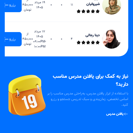
19 مرداد
شیروانیان
رزرو
450,000
0
0
11
1405
تومان
17 مرداد
از
دینا رجالی
1405
رزرو
450,000
0
0
4
09:00PM-
تومان
10:00PM
نیاز به کمک برای یافتن مدرس مناسب
دارید؟
با استفاده از ابزار یافتن مدرس، به‌راحتی مدرس مناسب را بر
اساس تخصص، زمان‌بندی و سبک تدریس جستجو و رزرو
کنید.
یافتن مدرس