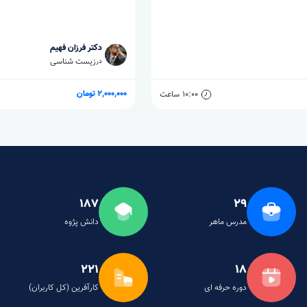
دکتر فرزان فهیم
زیست شناسی
در
2,000,000 تومان
21:00
ساعت
187
29
مدرس ماهر
دانش پژوه
221
18
دوره حرفه ای
کارآفرین (کل کاربران)