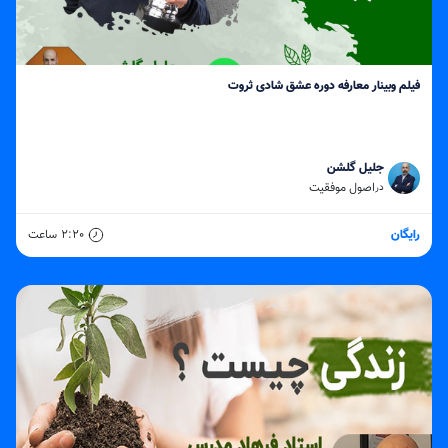
فیلم وبینار معارفه دوره عشق شادی ثروت
جلیل گلشن
اصول موفقیت
در
رایگان
2:20
ساعت