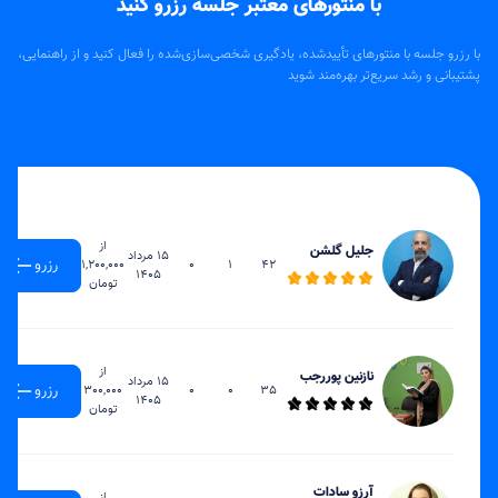
با منتورهای معتبر جلسه رزرو کنید
با رزرو جلسه با منتورهای تأییدشده، یادگیری شخصی‌سازی‌شده را فعال کنید و از راهنمایی،
پشتیبانی و رشد سریع‌تر بهره‌مند شوید
زودترین
ساعات
مجموع
ساعات
نرخ
زمان
هفتگی
جلسات
تدریس
ساعتی
دسترسی
از
جلیل گلشن
15 مرداد
رزرو
1,200,000
0
1
42
1405
تومان
از
نازنین پوررجب
15 مرداد
رزرو
300,000
0
0
35
1405
تومان
آرزو سادات
از