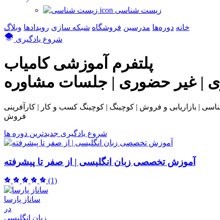
زیست شناسی
خانه
دوره‌ها
مدرسین
فروشگاه
شبکه سازی
رویداد‌ها
وبلاگ
شروع یادگیری
پلتفرم آموزشی
کامیاب
ی | غیر حضوری | جلسات مشاوره
بی و فروش | کوچینگ | کوچینگ کسب و کار | کارآفرینی | NLP | همکاری در
فروش
شروع یادگیری
جدیدترین دوره ها
آموزش تخصصی زبان انگلیسی | از صفر تا پیشرفته
(1)
ساناز پارسا
در
زبان انگلیسی