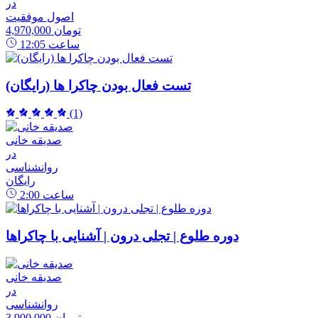
در
اصول موفقیت
4,970,000 تومان
ساعت
12:05
تست فعال بودن چاکرا ها (رایگان)
(1)
صدیقه خانی
در
روانشناسی
رایگان
ساعت
2:00
دوره طلوع | تجلی درون | آشنایی با چاکراها
صدیقه خانی
در
روانشناسی
3,900,000 تومان