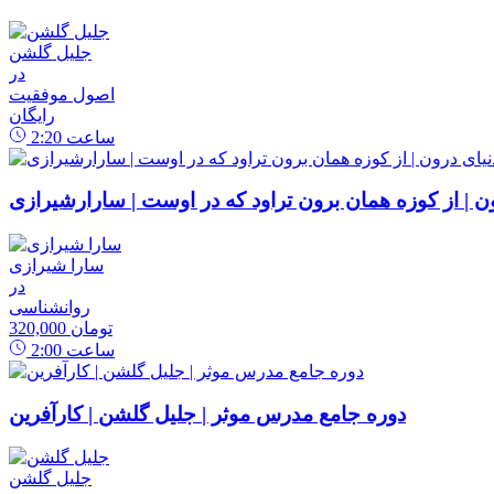
جلیل گلشن
در
اصول موفقیت
رایگان
ساعت
2:20
رون | از کوزه همان برون تراود که در اوست | سارارشیرازی
سارا شیرازی
در
روانشناسی
320,000 تومان
ساعت
2:00
دوره جامع مدرس موثر | جلیل گلشن | کارآفرین
جلیل گلشن