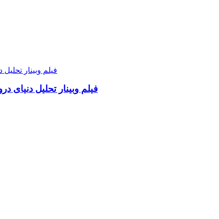
فیلم وبینار تحلیل دنیای د