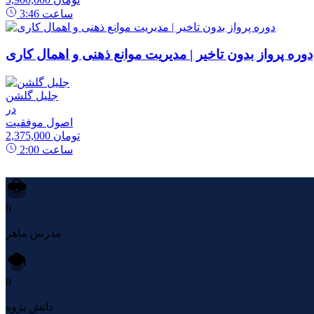
ساعت
3:46
دوره پرواز بدون تاخیر | مدیریت موانع ذهنی و اهمال کاری
جلیل گلشن
در
اصول موفقیت
2,375,000 تومان
ساعت
2:00
0
مدرس ماهر
0
دانش پژوه