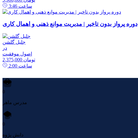
ساعت
3:46
دوره پرواز بدون تاخیر | مدیریت موانع ذهنی و اهمال کاری
جلیل گلشن
در
اصول موفقیت
2,375,000 تومان
ساعت
2:00
0
مدرس ماهر
0
دانش پژوه