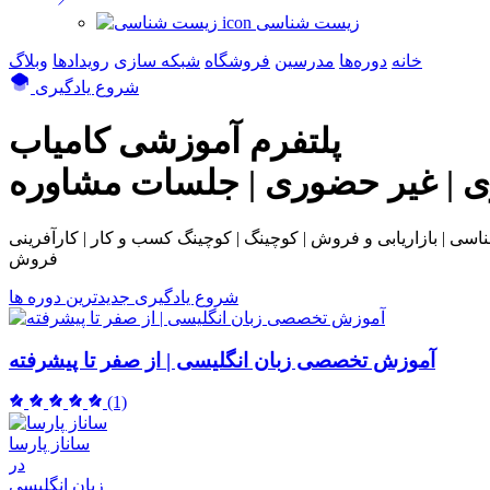
زیست شناسی
خانه
دوره‌ها
مدرسین
فروشگاه
شبکه سازی
رویداد‌ها
وبلاگ
شروع یادگیری
پلتفرم آموزشی
کامیاب
ی | غیر حضوری | جلسات مشاوره
بی و فروش | کوچینگ | کوچینگ کسب و کار | کارآفرینی | NLP | همکاری در
فروش
شروع یادگیری
جدیدترین دوره ها
آموزش تخصصی زبان انگلیسی | از صفر تا پیشرفته
(1)
ساناز پارسا
در
زبان انگلیسی