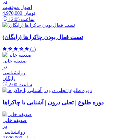
در
اصول موفقیت
4,970,000 تومان
ساعت
12:05
تست فعال بودن چاکرا ها (رایگان)
(1)
صدیقه خانی
در
روانشناسی
رایگان
ساعت
2:00
دوره طلوع | تجلی درون | آشنایی با چاکراها
صدیقه خانی
در
روانشناسی
3,900,000 تومان