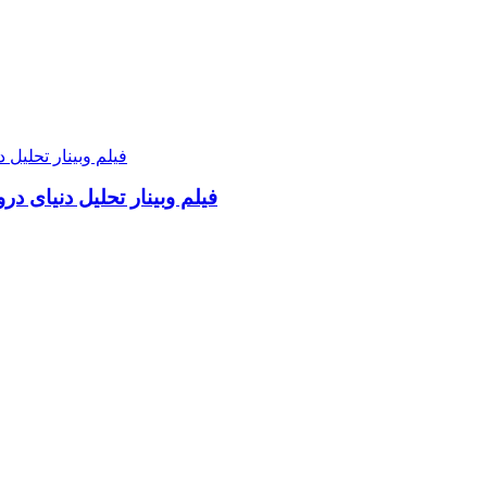
فیلم وبینار تحلیل دنیای د