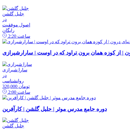
جلیل گلشن
در
اصول موفقیت
رایگان
ساعت
2:20
رون | از کوزه همان برون تراود که در اوست | سارارشیرازی
سارا شیرازی
در
روانشناسی
320,000 تومان
ساعت
2:00
دوره جامع مدرس موثر | جلیل گلشن | کارآفرین
جلیل گلشن