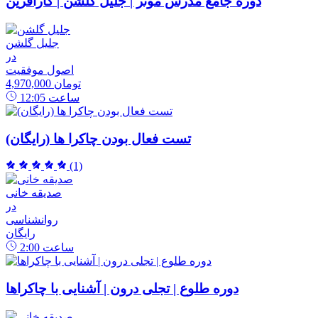
دوره جامع مدرس موثر | جلیل گلشن | کارآفرین
جلیل گلشن
در
اصول موفقیت
4,970,000 تومان
ساعت
12:05
تست فعال بودن چاکرا ها (رایگان)
(1)
صدیقه خانی
در
روانشناسی
رایگان
ساعت
2:00
دوره طلوع | تجلی درون | آشنایی با چاکراها