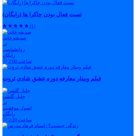
تست فعال بودن چاکرا ها (رایگان)
(1)
صدیقه خانی
در
روانشناسی
رایگان
ساعت
2:00
فیلم وبینار معارفه دوره عشق شادی ثروت
جلیل گلشن
در
اصول موفقیت
رایگان
ساعت
2:20