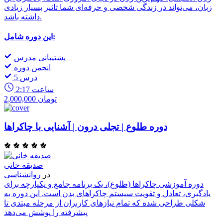
زبان، می‌تواند در زندگی شخصی و حرفه‌ای شما تاثیر بسیار زیادی
داشته باشد.
این دوره شامل:
پشتیبانی مدرس
انجمن دوره
5 درس
2:17 ساعت
2,000,000 تومان
دوره طلوع | تجلی درون | آشنایی با چاکراها
صدیقه خانی
در
روانشناسی
دوره آموزشی چاکراها (طلوع)، یک برنامه جامع و یکپارچه برای
یادگیری، تعادل و تقویت سیستم چاکراهای بدن است. این دوره به
شکلی طراحی شده که تمام نیازهای کاربران از مرحله مبتدی تا
پیشرفته را پوشش می‌دهد