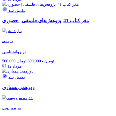
تکمیل شد
مغز کتاب 41| پژوهش‌های فلسفی | حضوری
بال دانش
در روانشناسی
500,000 تومان
-
600,000 تومان
مرداد 12
تکمیل شد
دورهمی همبازی
حدیقه سیروسی