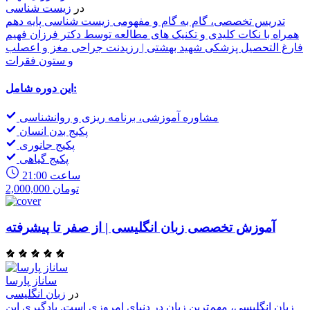
در
زیست شناسی
تدریس تخصصی، گام به گام و مفهومی زیست شناسی پایه دهم
همراه با نکات کلیدی و تکنیک های مطالعه توسط دکتر فرزان فهیم
فارغ التحصیل پزشکی شهید بهشتی | رزیدنت جراحی مغز و اعصلب
و ستون فقرات
این دوره شامل:
مشاوره آموزشی، برنامه ریزی و روانشناسی
پکیج بدن انسان
پکیج جانوری
پکیج گیاهی
21:00 ساعت
2,000,000 تومان
آموزش تخصصی زبان انگلیسی | از صفر تا پیشرفته
ساناز پارسا
در
زبان انگلیسی
زبان انگلیسی، مهم‌ترین زبان در دنیای امروزی است. یادگیری این