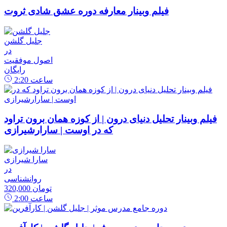
فیلم وبینار معارفه دوره عشق شادی ثروت
جلیل گلشن
در
اصول موفقیت
رایگان
ساعت
2:20
فیلم وبینار تحلیل دنیای درون | از کوزه همان برون تراود
که در اوست | سارارشیرازی
سارا شیرازی
در
روانشناسی
320,000 تومان
ساعت
2:00