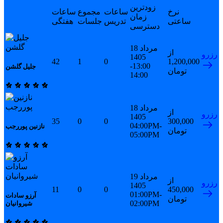
زودترین
نرخ
ساعات
مجموع
ساعات
زمان
ساعتی
تدریس
جلسات
هفتگی
دسترسی
18 مرداد
از
رزرو
1405
42
1
0
1,200,000
13:00-
جلیل گلشن
تومان
14:00
18 مرداد
از
رزرو
1405
35
0
0
300,000
04:00PM-
نازنین پوررجب
تومان
05:00PM
19 مرداد
از
رزرو
1405
11
0
0
450,000
01:00PM-
آرزو سادات
تومان
02:00PM
شیروانیان