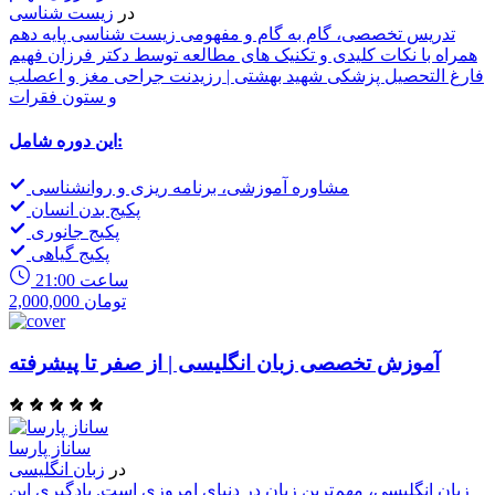
در
زیست شناسی
تدریس تخصصی، گام به گام و مفهومی زیست شناسی پایه دهم
همراه با نکات کلیدی و تکنیک های مطالعه توسط دکتر فرزان فهیم
فارغ التحصیل پزشکی شهید بهشتی | رزیدنت جراحی مغز و اعصلب
و ستون فقرات
این دوره شامل:
مشاوره آموزشی، برنامه ریزی و روانشناسی
پکیج بدن انسان
پکیج جانوری
پکیج گیاهی
21:00 ساعت
2,000,000 تومان
آموزش تخصصی زبان انگلیسی | از صفر تا پیشرفته
ساناز پارسا
در
زبان انگلیسی
زبان انگلیسی، مهم‌ترین زبان در دنیای امروزی است. یادگیری این