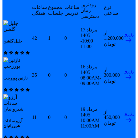
زودترین
نرخ
ساعات
مجموع
ساعات
زمان
ساعتی
تدریس
جلسات
هفتگی
دسترسی
17 مرداد
از
رزرو
1405
42
1
0
1,200,000
10:00-
جلیل گلشن
تومان
11:00
16 مرداد
از
رزرو
1405
35
0
0
300,000
08:00AM-
نازنین پوررجب
تومان
09:00AM
19 مرداد
از
رزرو
1405
11
0
0
450,000
10:00AM-
آرزو سادات
تومان
11:00AM
شیروانیان