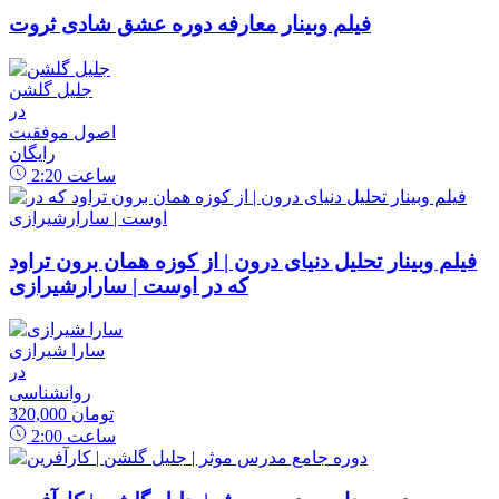
فیلم وبینار معارفه دوره عشق شادی ثروت
جلیل گلشن
در
اصول موفقیت
رایگان
ساعت
2:20
فیلم وبینار تحلیل دنیای درون | از کوزه همان برون تراود
که در اوست | سارارشیرازی
سارا شیرازی
در
روانشناسی
320,000 تومان
ساعت
2:00