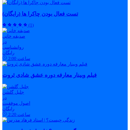
تست فعال بودن چاکرا ها (رایگان)
(1)
صدیقه خانی
در
روانشناسی
رایگان
ساعت
2:00
فیلم وبینار معارفه دوره عشق شادی ثروت
جلیل گلشن
در
اصول موفقیت
رایگان
ساعت
2:20