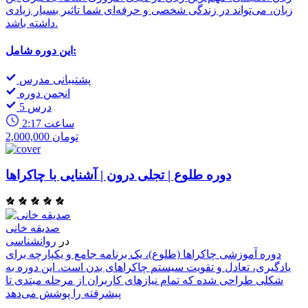
زبان، می‌تواند در زندگی شخصی و حرفه‌ای شما تاثیر بسیار زیادی
داشته باشد.
این دوره شامل:
پشتیبانی مدرس
انجمن دوره
5 درس
2:17 ساعت
2,000,000 تومان
دوره طلوع | تجلی درون | آشنایی با چاکراها
صدیقه خانی
در
روانشناسی
دوره آموزشی چاکراها (طلوع)، یک برنامه جامع و یکپارچه برای
یادگیری، تعادل و تقویت سیستم چاکراهای بدن است. این دوره به
شکلی طراحی شده که تمام نیازهای کاربران از مرحله مبتدی تا
پیشرفته را پوشش می‌دهد