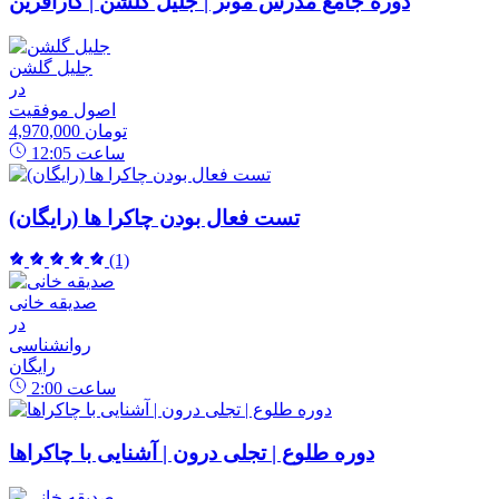
دوره جامع مدرس موثر | جلیل گلشن | کارآفرین
جلیل گلشن
در
اصول موفقیت
4,970,000 تومان
ساعت
12:05
تست فعال بودن چاکرا ها (رایگان)
(1)
صدیقه خانی
در
روانشناسی
رایگان
ساعت
2:00
دوره طلوع | تجلی درون | آشنایی با چاکراها