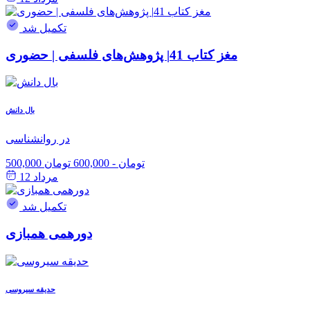
تکمیل شد
مغز کتاب 41| پژوهش‌های فلسفی | حضوری
بال دانش
در روانشناسی
500,000 تومان
-
600,000 تومان
مرداد 12
تکمیل شد
دورهمی همبازی
حدیقه سیروسی