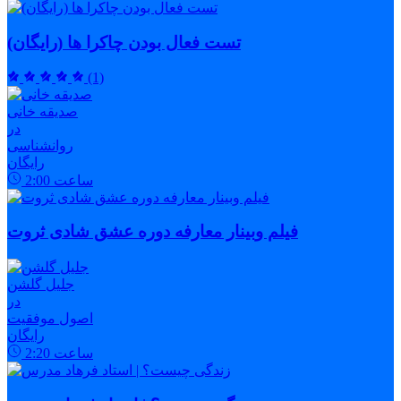
تست فعال بودن چاکرا ها (رایگان)
(1)
صدیقه خانی
در
روانشناسی
رایگان
ساعت
2:00
فیلم وبینار معارفه دوره عشق شادی ثروت
جلیل گلشن
در
اصول موفقیت
رایگان
ساعت
2:20