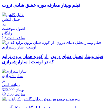
فیلم وبینار معارفه دوره عشق شادی ثروت
جلیل گلشن
در
اصول موفقیت
رایگان
ساعت
2:20
فیلم وبینار تحلیل دنیای درون | از کوزه همان برون تراود
که در اوست | سارارشیرازی
سارا شیرازی
در
روانشناسی
320,000 تومان
ساعت
2:00