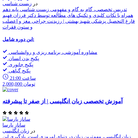
در
زیست شناسی
تدریس تخصصی، گام به گام و مفهومی زیست شناسی پایه دهم
همراه با نکات کلیدی و تکنیک های مطالعه توسط دکتر فرزان فهیم
فارغ التحصیل پزشکی شهید بهشتی | رزیدنت جراحی مغز و اعصلب
و ستون فقرات
این دوره شامل:
مشاوره آموزشی، برنامه ریزی و روانشناسی
پکیج بدن انسان
پکیج جانوری
پکیج گیاهی
21:00 ساعت
2,000,000 تومان
آموزش تخصصی زبان انگلیسی | از صفر تا پیشرفته
ساناز پارسا
در
زبان انگلیسی
زبان انگلیسی، مهم‌ترین زبان در دنیای امروزی است. یادگیری این