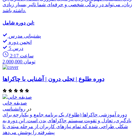
زبان، می‌تواند در زندگی شخصی و حرفه‌ای شما تاثیر بسیار زیادی
داشته باشد.
این دوره شامل:
پشتیبانی مدرس
انجمن دوره
5 درس
2:17 ساعت
2,000,000 تومان
دوره طلوع | تجلی درون | آشنایی با چاکراها
صدیقه خانی
در
روانشناسی
دوره آموزشی چاکراها (طلوع)، یک برنامه جامع و یکپارچه برای
یادگیری، تعادل و تقویت سیستم چاکراهای بدن است. این دوره به
شکلی طراحی شده که تمام نیازهای کاربران از مرحله مبتدی تا
پیشرفته را پوشش می‌دهد