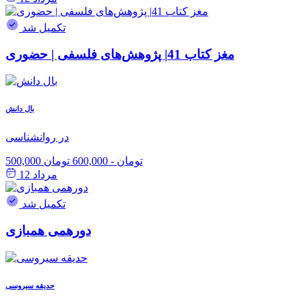
تکمیل شد
مغز کتاب 41| پژوهش‌های فلسفی | حضوری
بال دانش
در روانشناسی
500,000 تومان
-
600,000 تومان
مرداد 12
تکمیل شد
دورهمی همبازی
حدیقه سیروسی