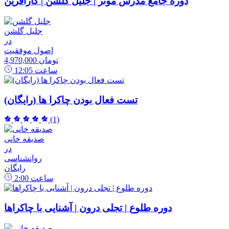
دوره جامع مدرس موثر | جلیل گلشن | کارآفرین
جلیل گلشن
در
اصول موفقیت
4,970,000 تومان
ساعت
12:05
تست فعال بودن چاکرا ها (رایگان)
(1)
صدیقه خانی
در
روانشناسی
رایگان
ساعت
2:00
دوره طلوع | تجلی درون | آشنایی با چاکراها