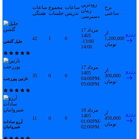
زودترین
نرخ
ساعات
مجموع
ساعات
زمان
ساعتی
تدریس
جلسات
هفتگی
دسترسی
17 مرداد
از
رزرو
1405
42
1
0
1,200,000
13:00-
جلیل گلشن
تومان
14:00
17 مرداد
از
رزرو
1405
35
0
0
300,000
04:00PM-
نازنین پوررجب
تومان
05:00PM
19 مرداد
از
رزرو
1405
11
0
0
450,000
01:00PM-
آرزو سادات
تومان
02:00PM
شیروانیان