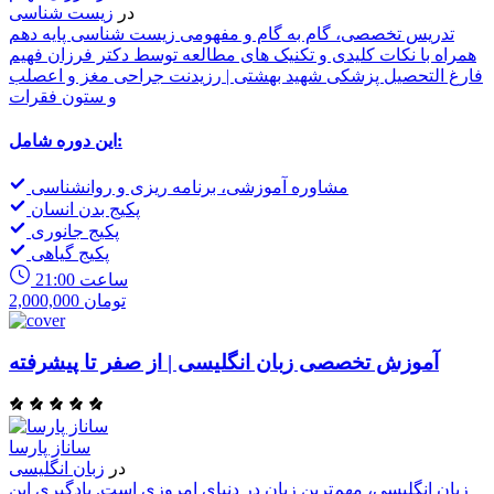
در
زیست شناسی
تدریس تخصصی، گام به گام و مفهومی زیست شناسی پایه دهم
همراه با نکات کلیدی و تکنیک های مطالعه توسط دکتر فرزان فهیم
فارغ التحصیل پزشکی شهید بهشتی | رزیدنت جراحی مغز و اعصلب
و ستون فقرات
این دوره شامل:
مشاوره آموزشی، برنامه ریزی و روانشناسی
پکیج بدن انسان
پکیج جانوری
پکیج گیاهی
21:00 ساعت
2,000,000 تومان
آموزش تخصصی زبان انگلیسی | از صفر تا پیشرفته
ساناز پارسا
در
زبان انگلیسی
زبان انگلیسی، مهم‌ترین زبان در دنیای امروزی است. یادگیری این