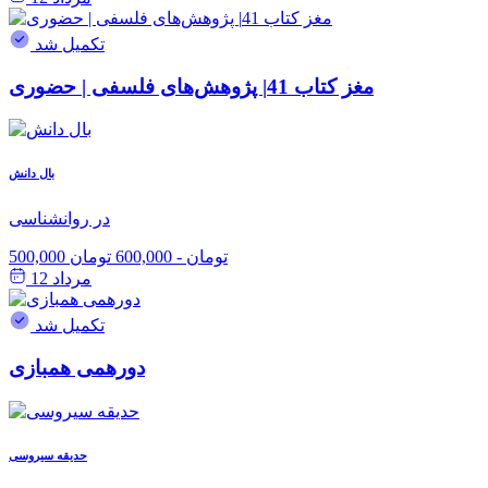
تکمیل شد
مغز کتاب 41| پژوهش‌های فلسفی | حضوری
بال دانش
در روانشناسی
500,000 تومان
-
600,000 تومان
مرداد 12
تکمیل شد
دورهمی همبازی
حدیقه سیروسی