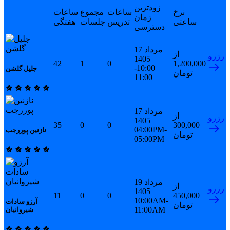
زودترین
نرخ
ساعات
مجموع
ساعات
زمان
ساعتی
تدریس
جلسات
هفتگی
دسترسی
17 مرداد
از
رزرو
1405
42
1
0
1,200,000
10:00-
جلیل گلشن
تومان
11:00
17 مرداد
از
رزرو
1405
35
0
0
300,000
04:00PM-
نازنین پوررجب
تومان
05:00PM
19 مرداد
از
رزرو
1405
11
0
0
450,000
10:00AM-
آرزو سادات
تومان
11:00AM
شیروانیان