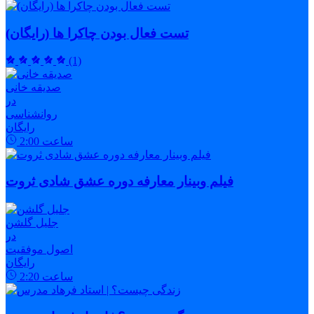
تست فعال بودن چاکرا ها (رایگان)
(1)
صدیقه خانی
در
روانشناسی
رایگان
ساعت
2:00
فیلم وبینار معارفه دوره عشق شادی ثروت
جلیل گلشن
در
اصول موفقیت
رایگان
ساعت
2:20