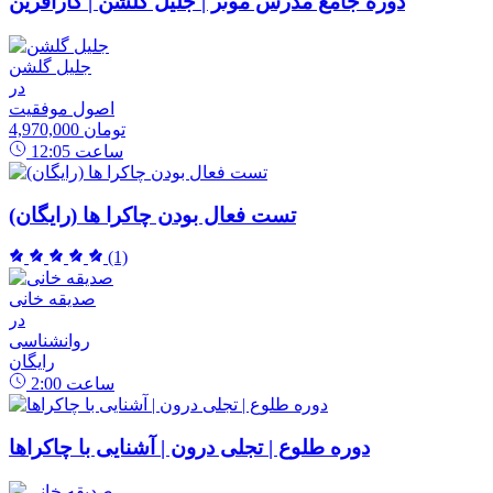
دوره جامع مدرس موثر | جلیل گلشن | کارآفرین
جلیل گلشن
در
اصول موفقیت
4,970,000 تومان
ساعت
12:05
تست فعال بودن چاکرا ها (رایگان)
(1)
صدیقه خانی
در
روانشناسی
رایگان
ساعت
2:00
دوره طلوع | تجلی درون | آشنایی با چاکراها