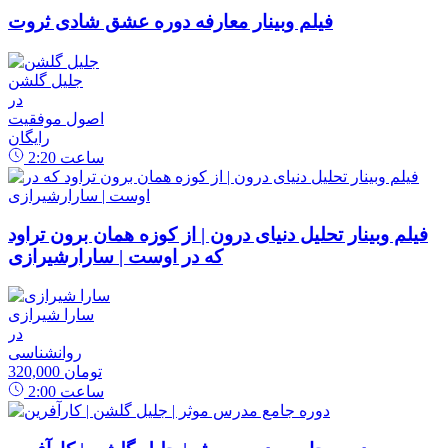
فیلم وبینار معارفه دوره عشق شادی ثروت
جلیل گلشن
در
اصول موفقیت
رایگان
ساعت
2:20
فیلم وبینار تحلیل دنیای درون | از کوزه همان برون تراود
که در اوست | سارارشیرازی
سارا شیرازی
در
روانشناسی
320,000 تومان
ساعت
2:00