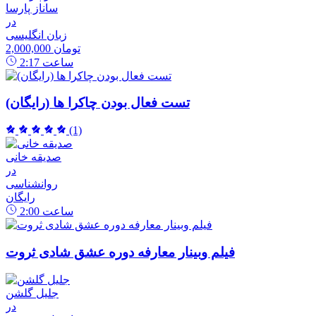
ساناز پارسا
در
زبان انگلیسی
2,000,000 تومان
ساعت
2:17
تست فعال بودن چاکرا ها (رایگان)
(1)
صدیقه خانی
در
روانشناسی
رایگان
ساعت
2:00
فیلم وبینار معارفه دوره عشق شادی ثروت
جلیل گلشن
در