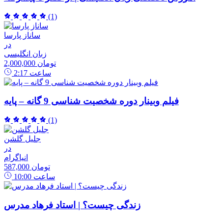
(1)
ساناز پارسا
در
زبان انگلیسی
2,000,000 تومان
ساعت
2:17
فیلم وبینار دوره شخصیت شناسی 9 گانه – پایه
(1)
جلیل گلشن
در
انیاگرام
587,000 تومان
ساعت
10:00
زندگی چیست؟ | استاد فرهاد مدرس