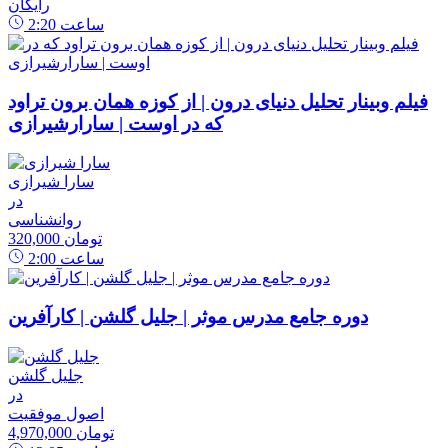
رایگان
ساعت
2:20
فیلم وبینار تحلیل دنیای درون | از کوزه همان برون تراود
که در اوست | سارارشیرازی
سارا شیرازی
در
روانشناسی
320,000 تومان
ساعت
2:00
دوره جامع مدرس موثر | جلیل گلشن | کارآفرین
جلیل گلشن
در
اصول موفقیت
4,970,000 تومان