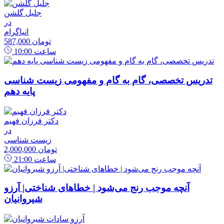
جلیل گلشن
در
انیاگرام
587,000 تومان
ساعت
10:00
تدریس تخصصی، گام به گام و مفهومی زیست شناسی
پایه دهم
دکتر فرزان فهیم
در
زیست شناسی
2,000,000 تومان
ساعت
21:00
آنچه موجب رنج می‌شود | خطاهای شناختی| آرزو
شیروانیان