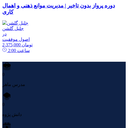
دوره پرواز بدون تاخیر | مدیریت موانع ذهنی و اهمال
کاری
جلیل گلشن
در
اصول موفقیت
2,375,000 تومان
ساعت
2:00
0
مدرس ماهر
0
دانش پژوه