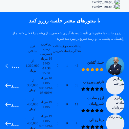
با منتورهای معتبر جلسه رزرو کنید
با رزرو جلسه با منتورهای تأییدشده، یادگیری شخصی‌سازی‌شده را فعال کنید و از
راهنمایی، پشتیبانی و رشد سریع‌تر بهره‌مند شوید
زودترین
ساعات
مجموع
ساعات
نرخ
زمان
هفتگی
جلسات
تدریس
ساعتی
دسترسی
18 مرداد
از
جلیل گلشن
1405
رزرو
1,200,000
0
1
42
14:30-
تومان
15:30
18 مرداد
از
نازنین پوررجب
1405
رزرو
300,000
0
0
35
04:00PM-
تومان
05:00PM
آرزو سادات
از
19 مرداد
شیروانیان
رزرو
450,000
0
0
11
1405
تومان
19 مرداد
از
دینا رجالی
1405
رزرو
450,000
0
0
4
07:00PM-
تومان