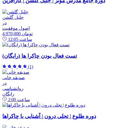
دوره جامع مدرس موثر | جلیل گلشن | کارآفرین
جلیل گلشن
در
اصول موفقیت
4,970,000 تومان
ساعت
12:05
تست فعال بودن چاکرا ها (رایگان)
(1)
صدیقه خانی
در
روانشناسی
رایگان
ساعت
2:00
دوره طلوع | تجلی درون | آشنایی با چاکراها