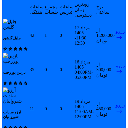
زودترین
نرخ
ساعات
مجموع
ساعات
زمان
ساعتی
تدریس
جلسات
هفتگی
دسترسی
17 مرداد
از
رزرو
1405
42
1
0
1,200,000
11:30-
جلیل گلشن
تومان
12:30
16 مرداد
از
رزرو
1405
35
0
0
300,000
04:00PM-
نازنین پوررجب
تومان
05:00PM
19 مرداد
از
رزرو
1405
11
0
0
450,000
11:00AM-
آرزو سادات
تومان
12:00PM
شیروانیان