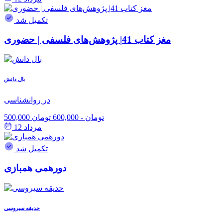
تکمیل شد
مغز کتاب 41| پژوهش‌های فلسفی | حضوری
بال دانش
در روانشناسی
500,000 تومان
-
600,000 تومان
مرداد 12
تکمیل شد
دورهمی همبازی
حدیقه سیروسی