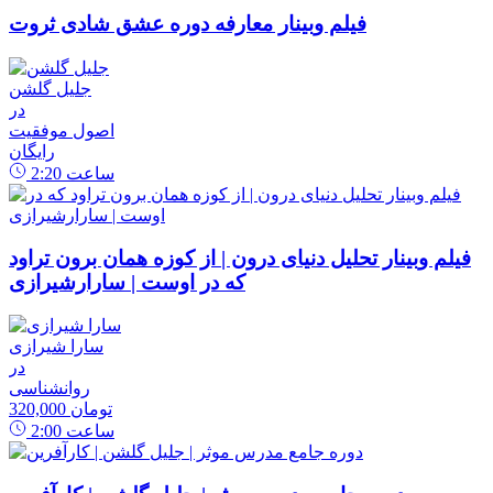
فیلم وبینار معارفه دوره عشق شادی ثروت
جلیل گلشن
در
اصول موفقیت
رایگان
ساعت
2:20
فیلم وبینار تحلیل دنیای درون | از کوزه همان برون تراود
که در اوست | سارارشیرازی
سارا شیرازی
در
روانشناسی
320,000 تومان
ساعت
2:00