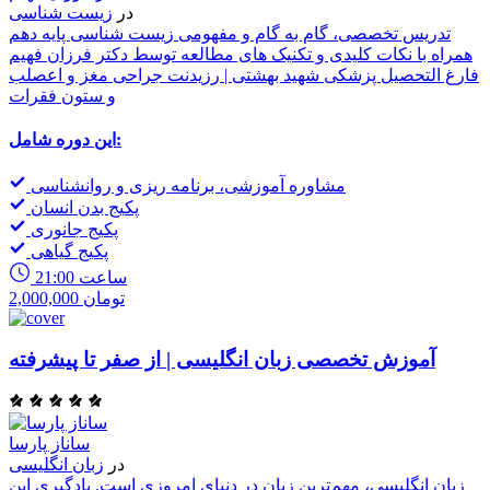
در
زیست شناسی
تدریس تخصصی، گام به گام و مفهومی زیست شناسی پایه دهم
همراه با نکات کلیدی و تکنیک های مطالعه توسط دکتر فرزان فهیم
فارغ التحصیل پزشکی شهید بهشتی | رزیدنت جراحی مغز و اعصلب
و ستون فقرات
این دوره شامل:
مشاوره آموزشی، برنامه ریزی و روانشناسی
پکیج بدن انسان
پکیج جانوری
پکیج گیاهی
21:00 ساعت
2,000,000 تومان
آموزش تخصصی زبان انگلیسی | از صفر تا پیشرفته
ساناز پارسا
در
زبان انگلیسی
زبان انگلیسی، مهم‌ترین زبان در دنیای امروزی است. یادگیری این