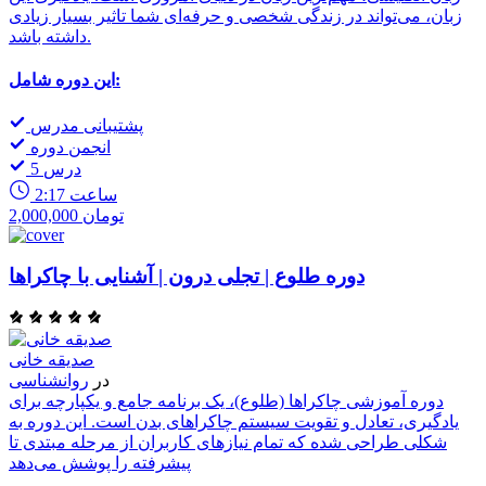
زبان، می‌تواند در زندگی شخصی و حرفه‌ای شما تاثیر بسیار زیادی
داشته باشد.
این دوره شامل:
پشتیبانی مدرس
انجمن دوره
5 درس
2:17 ساعت
2,000,000 تومان
دوره طلوع | تجلی درون | آشنایی با چاکراها
صدیقه خانی
در
روانشناسی
دوره آموزشی چاکراها (طلوع)، یک برنامه جامع و یکپارچه برای
یادگیری، تعادل و تقویت سیستم چاکراهای بدن است. این دوره به
شکلی طراحی شده که تمام نیازهای کاربران از مرحله مبتدی تا
پیشرفته را پوشش می‌دهد