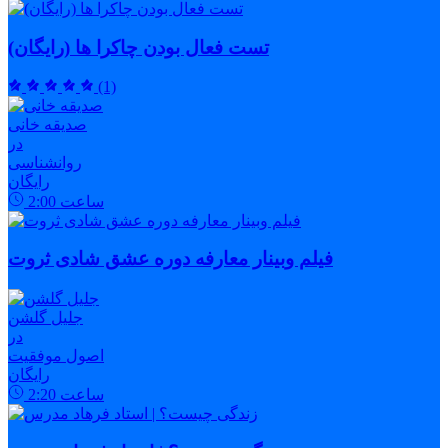
تست فعال بودن چاکرا ها (رایگان)
(1)
صدیقه خانی
در
روانشناسی
رایگان
ساعت
2:00
فیلم وبینار معارفه دوره عشق شادی ثروت
جلیل گلشن
در
اصول موفقیت
رایگان
ساعت
2:20