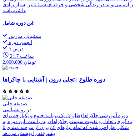
زبان، می‌تواند در زندگی شخصی و حرفه‌ای شما تاثیر بسیار زیادی
داشته باشد.
این دوره شامل:
پشتیبانی مدرس
انجمن دوره
5 درس
2:17 ساعت
2,000,000 تومان
دوره طلوع | تجلی درون | آشنایی با چاکراها
صدیقه خانی
در
روانشناسی
دوره آموزشی چاکراها (طلوع)، یک برنامه جامع و یکپارچه برای
یادگیری، تعادل و تقویت سیستم چاکراهای بدن است. این دوره به
شکلی طراحی شده که تمام نیازهای کاربران از مرحله مبتدی تا
پیشرفته را پوشش می‌دهد