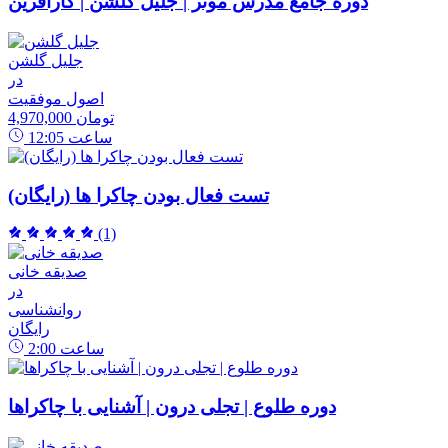
دوره جامع مدرس موثر | جلیل گلشن | کارآفرین
جلیل گلشن
در
اصول موفقیت
4,970,000 تومان
ساعت
12:05
تست فعال بودن چاکرا ها (رایگان)
(1)
صدیقه خانی
در
روانشناسی
رایگان
ساعت
2:00
دوره طلوع | تجلی درون | آشنایی با چاکراها