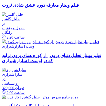
فیلم وبینار معارفه دوره عشق شادی ثروت
جلیل گلشن
در
اصول موفقیت
رایگان
ساعت
2:20
فیلم وبینار تحلیل دنیای درون | از کوزه همان برون تراود
که در اوست | سارارشیرازی
سارا شیرازی
در
روانشناسی
320,000 تومان
ساعت
2:00