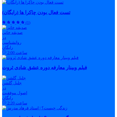
تست فعال بودن چاکرا ها (رایگان)
(1)
صدیقه خانی
در
روانشناسی
رایگان
ساعت
2:00
فیلم وبینار معارفه دوره عشق شادی ثروت
جلیل گلشن
در
اصول موفقیت
رایگان
ساعت
2:20