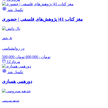
تکمیل شد
مغز کتاب 41| پژوهش‌های فلسفی | حضوری
بال دانش
در روانشناسی
500,000 تومان
-
600,000 تومان
مرداد 12
تکمیل شد
دورهمی همبازی
حدیقه سیروسی