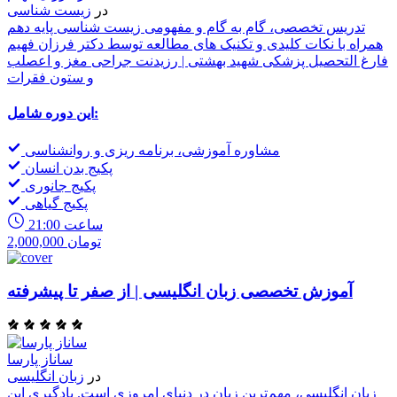
در
زیست شناسی
تدریس تخصصی، گام به گام و مفهومی زیست شناسی پایه دهم
همراه با نکات کلیدی و تکنیک های مطالعه توسط دکتر فرزان فهیم
فارغ التحصیل پزشکی شهید بهشتی | رزیدنت جراحی مغز و اعصلب
و ستون فقرات
این دوره شامل:
مشاوره آموزشی، برنامه ریزی و روانشناسی
پکیج بدن انسان
پکیج جانوری
پکیج گیاهی
21:00 ساعت
2,000,000 تومان
آموزش تخصصی زبان انگلیسی | از صفر تا پیشرفته
ساناز پارسا
در
زبان انگلیسی
زبان انگلیسی، مهم‌ترین زبان در دنیای امروزی است. یادگیری این