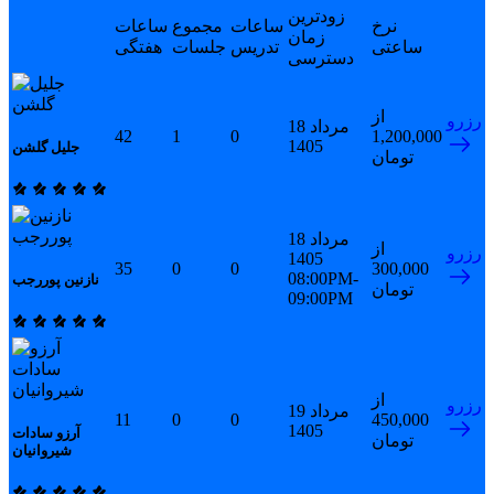
زودترین
نرخ
ساعات
مجموع
ساعات
زمان
ساعتی
تدریس
جلسات
هفتگی
دسترسی
از
رزرو
18 مرداد
42
1
0
1,200,000
1405
جلیل گلشن
تومان
18 مرداد
از
رزرو
1405
35
0
0
300,000
08:00PM-
نازنین پوررجب
تومان
09:00PM
از
رزرو
19 مرداد
11
0
0
450,000
1405
آرزو سادات
تومان
شیروانیان