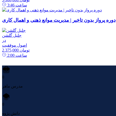
ساعت
3:46
دوره پرواز بدون تاخیر | مدیریت موانع ذهنی و اهمال کاری
جلیل گلشن
در
اصول موفقیت
2,375,000 تومان
ساعت
2:00
0
مدرس ماهر
0
دانش پژوه