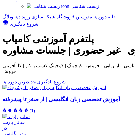
زیست شناسی
خانه
دوره‌ها
مدرسین
فروشگاه
شبکه سازی
رویداد‌ها
وبلاگ
شروع یادگیری
پلتفرم آموزشی
کامیاب
ی | غیر حضوری | جلسات مشاوره
بی و فروش | کوچینگ | کوچینگ کسب و کار | کارآفرینی | NLP | همکاری در
فروش
شروع یادگیری
جدیدترین دوره ها
آموزش تخصصی زبان انگلیسی | از صفر تا پیشرفته
(1)
ساناز پارسا
در
زبان انگلیسی