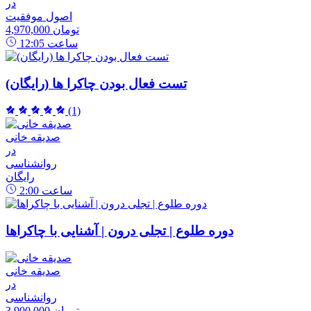
در
اصول موفقیت
4,970,000 تومان
ساعت
12:05
تست فعال بودن چاکرا ها (رایگان)
(1)
صدیقه خانی
در
روانشناسی
رایگان
ساعت
2:00
دوره طلوع | تجلی درون | آشنایی با چاکراها
صدیقه خانی
در
روانشناسی
3,900,000 تومان