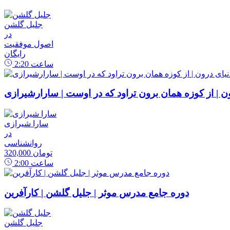
جلیل گلشن
در
اصول موفقیت
رایگان
ساعت
2:20
رون | از کوزه همان برون تراود که در اوست | سارارشیرازی
سارا شیرازی
در
روانشناسی
320,000 تومان
ساعت
2:00
دوره جامع مدرس موثر | جلیل گلشن | کارآفرین
جلیل گلشن