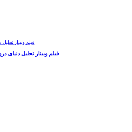
فیلم وبینار تحلیل دنیای د